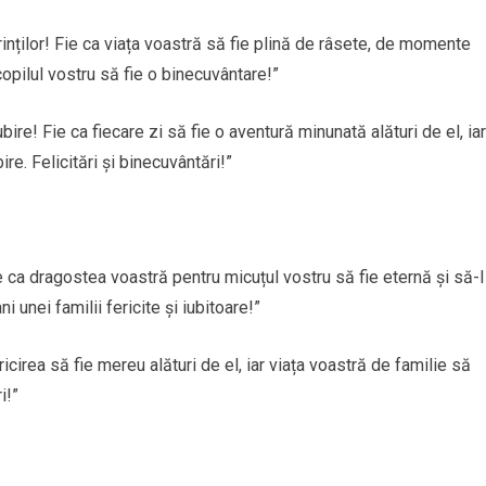
ărinților! Fie ca viața voastră să fie plină de râsete, de momente
 copilul vostru să fie o binecuvântare!”
ire! Fie ca fiecare zi să fie o aventură minunată alături de el, iar
e. Felicitări și binecuvântări!”
ie ca dragostea voastră pentru micuțul vostru să fie eternă și să-l
i unei familii fericite și iubitoare!”
ericirea să fie mereu alături de el, iar viața voastră de familie să
i!”