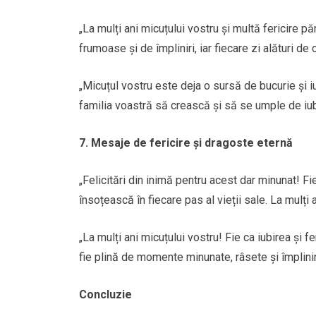
„La mulți ani micuțului vostru și multă fericire p
frumoase și de împliniri, iar fiecare zi alături de
„Micuțul vostru este deja o sursă de bucurie și iub
familia voastră să crească și să se umple de iubir
7. Mesaje de fericire și dragoste eternă
„Felicitări din inimă pentru acest dar minunat! F
însoțească în fiecare pas al vieții sale. La mulți an
„La mulți ani micuțului vostru! Fie ca iubirea și f
fie plină de momente minunate, râsete și împlinir
Concluzie