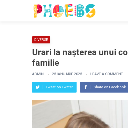
DIVERSE
Urari la nașterea unui c
familie
ADMIN
25 IANUARIE 2025
LEAVE A COMMENT
Tweet on Twitter
Share on Facebook