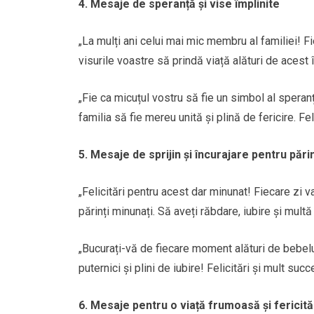
4. Mesaje de speranță și vise împlinite
„La mulți ani celui mai mic membru al familiei! Fi
visurile voastre să prindă viață alături de acest în
„Fie ca micuțul vostru să fie un simbol al speranței
familia să fie mereu unită și plină de fericire. Fel
5. Mesaje de sprijin și încurajare pentru părin
„Felicitări pentru acest dar minunat! Fiecare zi v
părinți minunați. Să aveți răbdare, iubire și mult
„Bucurați-vă de fiecare moment alături de bebeluș
puternici și plini de iubire! Felicitări și mult su
6. Mesaje pentru o viață frumoasă și fericită 