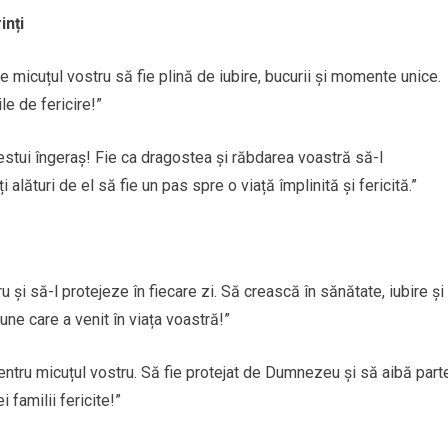
inți
i de micuțul vostru să fie plină de iubire, bucurii și momente unice.
e de fericire!”
cestui îngeraș! Fie ca dragostea și răbdarea voastră să-l
 alături de el să fie un pas spre o viață împlinită și fericită.”
 și să-l protejeze în fiecare zi. Să crească în sănătate, iubire și
une care a venit în viața voastră!”
pentru micuțul vostru. Să fie protejat de Dumnezeu și să aibă part
i familii fericite!”