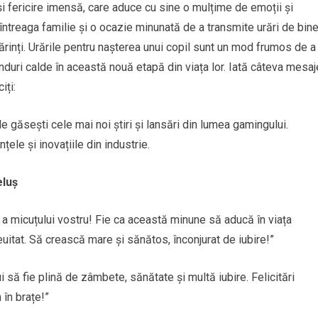
 fericire imensă, care aduce cu sine o mulțime de emoții și
treaga familie și o ocazie minunată de a transmite urări de bine
ărinți. Urările pentru nașterea unui copil sunt un mod frumos de a
 gânduri calde în această nouă etapă din viața lor. Iată câteva mesaj
iți:
de găsești cele mai noi știri și lansări din lumea gamingului.
țele și inovațiile din industrie.
eluș
e a micuțului vostru! Fie ca această minune să aducă în viața
uitat. Să crească mare și sănătos, înconjurat de iubire!”
i să fie plină de zâmbete, sănătate și multă iubire. Felicitări
 în brațe!”