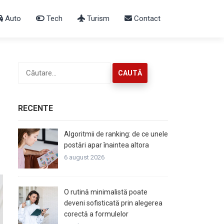
Auto
Tech
Turism
Contact
Caută
după:
RECENTE
Algoritmii de ranking: de ce unele
postări apar înaintea altora
6 august 2026
O rutină minimalistă poate
deveni sofisticată prin alegerea
corectă a formulelor