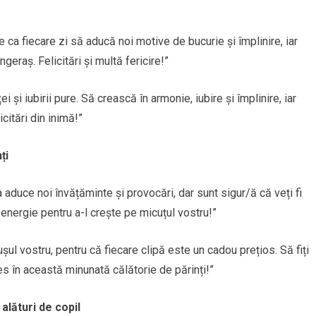
e ca fiecare zi să aducă noi motive de bucurie și împlinire, iar
geraș. Felicitări și multă fericire!”
 și iubirii pure. Să crească în armonie, iubire și împlinire, iar
icitări din inimă!”
ți
a aduce noi învățăminte și provocări, dar sunt sigur/ă că veți fi
ă energie pentru a-l crește pe micuțul vostru!”
ul vostru, pentru că fiecare clipă este un cadou prețios. Să fiți
cces în această minunată călătorie de părinți!”
alături de copil