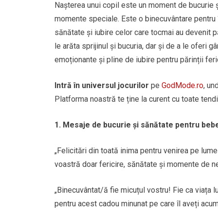
Nașterea unui copil este un moment de bucurie și
momente speciale. Este o binecuvântare pentru în
sănătate și iubire celor care tocmai au devenit p
le arăta sprijinul și bucuria, dar și de a le oferi
emoționante și pline de iubire pentru părinții feric
Intră în universul jocurilor
pe
GodMode.ro
, un
Platforma noastră te ține la curent cu toate tendin
1. Mesaje de bucurie și sănătate pentru beb
„Felicitări din toată inima pentru venirea pe lum
voastră doar fericire, sănătate și momente de ne
„Binecuvântat/ă fie micuțul vostru! Fie ca viața lu
pentru acest cadou minunat pe care îl aveți acum