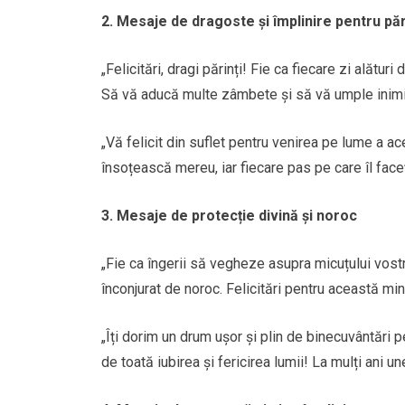
2. Mesaje de dragoste și împlinire pentru păr
„Felicitări, dragi părinți! Fie ca fiecare zi alătur
Să vă aducă multe zâmbete și să vă umple inimil
„Vă felicit din suflet pentru venirea pe lume a a
însoțească mereu, iar fiecare pas pe care îl faceți
3. Mesaje de protecție divină și noroc
„Fie ca îngerii să vegheze asupra micuțului vostru
înconjurat de noroc. Felicitări pentru această min
„Îți dorim un drum ușor și plin de binecuvântări 
de toată iubirea și fericirea lumii! La mulți ani une