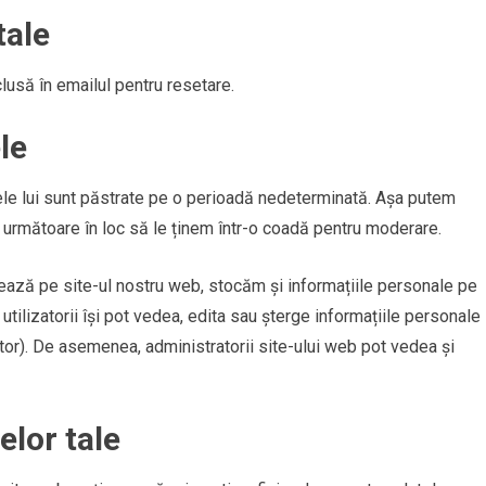
tale
clusă în emailul pentru resetare.
le
ele lui sunt păstrate pe o perioadă nedeterminată. Așa putem
 următoare în loc să le ținem într-o coadă pentru moderare.
trează pe site-ul nostru web, stocăm și informațiile personale pe
ți utilizatorii își pot vedea, edita sau șterge informațiile personale
ator). De asemenea, administratorii site-ului web pot vedea și
elor tale