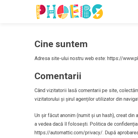
Cine suntem
Adresa site-ului nostru web este: https://www.p
Comentarii
Când vizitatorii lasă comentarii pe site, colectă
vizitatorului și șirul agenților utilizator din navi
Un șir făcut anonim (numit și un hash), creat din 
a vedea dacă îl folosești. Politica de confidențial
https://automattic.com/privacy/. După aprobarea c