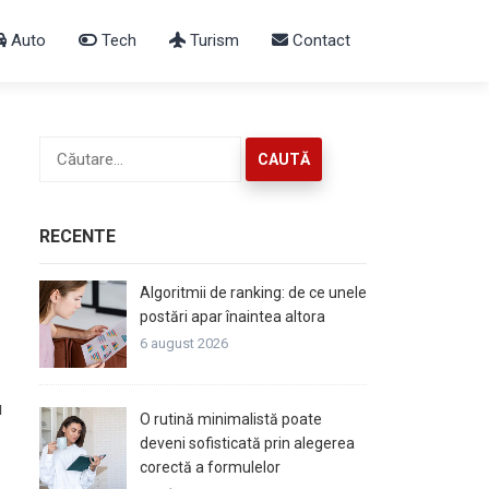
Auto
Tech
Turism
Contact
Caută
după:
RECENTE
Algoritmii de ranking: de ce unele
postări apar înaintea altora
6 august 2026
u
O rutină minimalistă poate
deveni sofisticată prin alegerea
corectă a formulelor