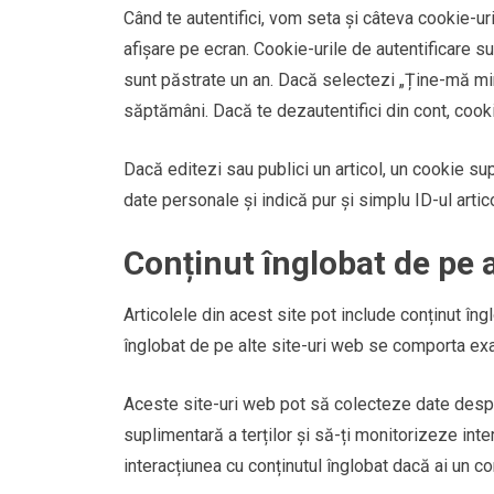
Când te autentifici, vom seta și câteva cookie-uri 
afișare pe ecran. Cookie-urile de autentificare su
sunt păstrate un an. Dacă selectezi „Ține-mă mint
săptămâni. Dacă te dezautentifici din cont, cookie
Dacă editezi sau publici un articol, un cookie sup
date personale și indică pur și simplu ID-ul artico
Conținut înglobat de pe a
Articolele din acest site pot include conținut îngl
înglobat de pe alte site-uri web se comporta exact
Aceste site-uri web pot să colecteze date despr
suplimentară a terților și să-ți monitorizeze inte
interacțiunea cu conținutul înglobat dacă ai un con