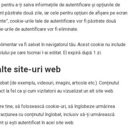
pentru a-ți salva informațiile de autentificare și opțiunile de
nt păstrate două zile, iar cele pentru opțiuni de afișare pe ecran
e”, cookie-urile tale de autentificare vor fi păstrate două
-urile de autentificare vor fi eliminate.
limentar va fi salvat în navigatorul tău. Acest cookie nu include
lului pe care tocmai l-ai editat. El expiră după 1 zi.
lte site-uri web
obat (de exemplu, videouri, imagini, articole etc.). Conținutul
 la fel ca și cum vizitatorii au vizualizat un alt site web.
e tine, să folosească cookie-uri, să înglobeze urmărirea
racțiunea cu conținutul înglobat, inclusiv să-ți urmărească
t și ești autentificat în acel site web.