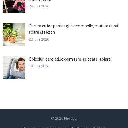
28 iulie 2026
Curtea cu loc pentru ghivece mobile, mutate după
soare și sezon
20 iulie 2026
Obiceiuri care aduc calm fără să ceară izolare
19 iulie 2026
© 2025
Phoebs