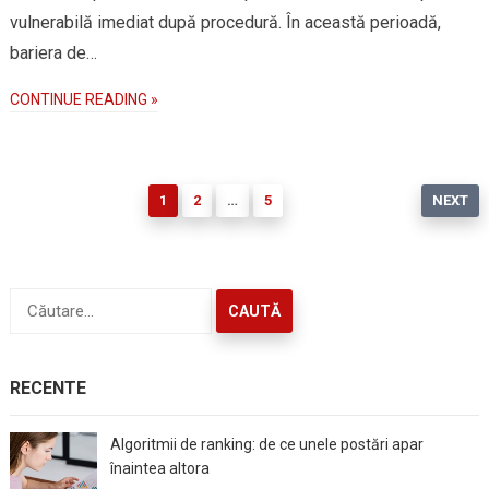
vulnerabilă imediat după procedură. În această perioadă,
bariera de…
CONTINUE READING »
Paginație
1
2
…
5
NEXT
articole
Caută
după:
RECENTE
Algoritmii de ranking: de ce unele postări apar
înaintea altora