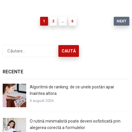
Paginație
1
2
…
6
NEXT
articole
Caută
după:
RECENTE
Algoritmii de ranking: de ce unele postări apar
înaintea altora
6 august 2026
O rutină minimalistă poate deveni sofisticată prin
alegerea corectă a formulelor