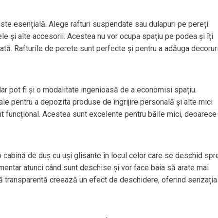
este esențială. Alege rafturi suspendate sau dulapuri pe pereți
e și alte accesorii. Acestea nu vor ocupa spațiu pe podea și îți
ată. Rafturile de perete sunt perfecte și pentru a adăuga decorur
ar pot fi și o modalitate ingenioasă de a economisi spațiu.
ale pentru a depozita produse de îngrijire personală și alte mici
 funcțional. Acestea sunt excelente pentru băile mici, deoarece
 cabină de duș cu uși glisante în locul celor care se deschid spr
imentar atunci când sunt deschise și vor face baia să arate mai
lă transparentă creează un efect de deschidere, oferind senzația