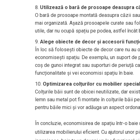
Utilizează o bară de prosoape deasupra că
O bară de prosoape montată deasupra căzii sau a
mai organizată. Așază prosoapele curate sau fol
utile, dar nu ocupă spațiu pe podea, astfel încât
Alege obiecte de decor și accesorii funcț
În loc să folosești obiecte de decor care nu au o
economisești spațiu. De exemplu, un suport de per
coș de gunoi integrat sau suporturi de periuță c
funcționalitate și vei economisi spațiu în baie.
Optimizarea colțurilor cu mobilier special
Colțurile băii sunt de obicei neutilizate, dar exis
lemn sau metal pot fi montate în colțurile băii p
pentru băile mici și vor adăuga un aspect ordonat
În concluzie, economisirea de spațiu într-o baie
utilizarea mobilierului eficient. Cu ajutorul unor 