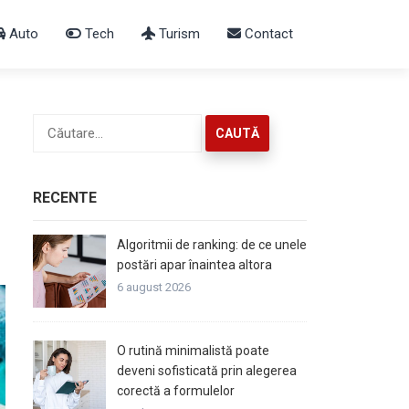
Auto
Tech
Turism
Contact
Caută
după:
RECENTE
Algoritmii de ranking: de ce unele
postări apar înaintea altora
6 august 2026
O rutină minimalistă poate
deveni sofisticată prin alegerea
corectă a formulelor