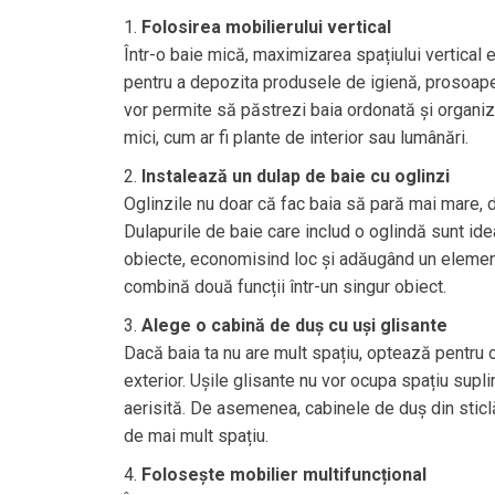
Folosirea mobilierului vertical
Într-o baie mică, maximizarea spațiului vertical 
pentru a depozita produsele de igienă, prosoapel
vor permite să păstrezi baia ordonată și organiz
mici, cum ar fi plante de interior sau lumânări.
Instalează un dulap de baie cu oglinzi
Oglinzile nu doar că fac baia să pară mai mare, d
Dulapurile de baie care includ o oglindă sunt ide
obiecte, economisind loc și adăugând un element
combină două funcții într-un singur obiect.
Alege o cabină de duș cu uși glisante
Dacă baia ta nu are mult spațiu, optează pentru o
exterior. Ușile glisante nu vor ocupa spațiu supl
aerisită. De asemenea, cabinele de duș din stic
de mai mult spațiu.
Folosește mobilier multifuncțional