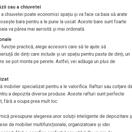
zii sau a chiuvetei
 chiuvetei poate economisi spațiu și va face ca baia să arate
osește bara pentru a le pune la uscat. Aceste bare sunt foarte
 baia va părea mai aerisită și mai ordonată.
ionale
 funcție practică, alege accesorii care să te ajute să
iuță de dinți care include și un spațiu pentru pasta de dinți, un
are se pot monta pe perete. Astfel, vei adăuga un plus de
izat
tă mobilier specializat pentru a le valorifica. Rafturi sau colțare di
entru a depozita diverse produse. Aceste rafturi sunt perfecte
, fără a ocupa prea mult loc.
 mică presupune alegerea unor soluții inteligente de depozitare ș
piese de mobilier multifuncționale, organizatoare și idei