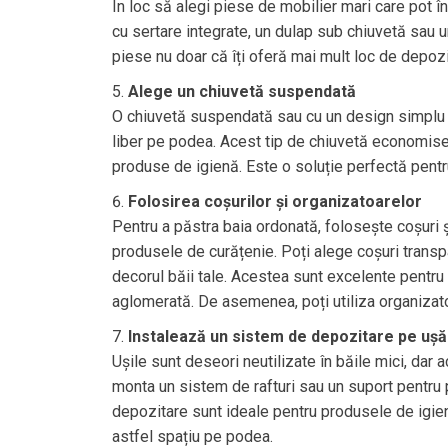
În loc să alegi piese de mobilier mari care pot î
cu sertare integrate, un dulap sub chiuvetă sau
piese nu doar că îți oferă mai mult loc de depozit
Alege un chiuvetă suspendată
O chiuvetă suspendată sau cu un design simplu ș
liber pe podea. Acest tip de chiuvetă economise
produse de igienă. Este o soluție perfectă pentru 
Folosirea coșurilor și organizatoarelor
Pentru a păstra baia ordonată, folosește coșuri 
produsele de curățenie. Poți alege coșuri transp
decorul băii tale. Acestea sunt excelente pentru
aglomerată. De asemenea, poți utiliza organizato
Instalează un sistem de depozitare pe ușă
Ușile sunt deseori neutilizate în băile mici, dar 
monta un sistem de rafturi sau un suport pentru 
depozitare sunt ideale pentru produsele de igi
astfel spațiu pe podea.