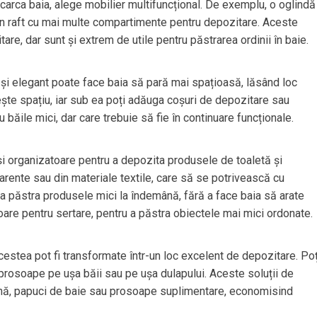
ncarca baia, alege mobilier multifuncțional. De exemplu, o oglindă
 un raft cu mai multe compartimente pentru depozitare. Aceste
are, dar sunt și extrem de utile pentru păstrarea ordinii în baie.
i elegant poate face baia să pară mai spațioasă, lăsând loc
ște spațiu, iar sub ea poți adăuga coșuri de depozitare sau
băile mici, dar care trebuie să fie în continuare funcționale.
și organizatoare pentru a depozita produsele de toaletă și
arente sau din materiale textile, care să se potrivească cu
 a păstra produsele mici la îndemână, fără a face baia să arate
are pentru sertare, pentru a păstra obiectele mai mici ordonate.
acestea pot fi transformate într-un loc excelent de depozitare. Poț
prosoape pe ușa băii sau pe ușa dulapului. Aceste soluții de
enă, papuci de baie sau prosoape suplimentare, economisind