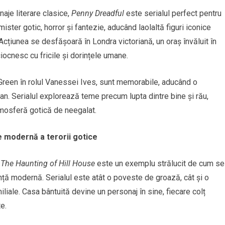
naje literare clasice,
Penny Dreadful
este serialul perfect pentru
ter gotic, horror și fantezie, aducând laolaltă figuri iconice
Acțiunea se desfășoară în Londra victoriană, un oraș învăluit în
iocnesc cu fricile și dorințele umane.
 Green în rolul Vanessei Ives, sunt memorabile, aducând o
ran. Serialul explorează teme precum lupta dintre bine și rău,
atmosferă gotică de neegalat.
e modernă a terorii gotice
,
The Haunting of Hill House
este un exemplu strălucit de cum se
nță modernă. Serialul este atât o poveste de groază, cât și o
liale. Casa bântuită devine un personaj în sine, fiecare colț
e.