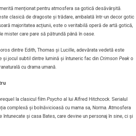
merită menționat pentru atmosfera sa gotică desăvârșită.
este clasică de dragoste și trădare, ambalată într-un decor gotic
ară majoritatea acțiunii, este o veritabilă operă de artă gotică,
ă de mister care pare să pătrundă până în oase.
ros dintre Edith, Thomas și Lucille, adevărata vedetă este
și jocul subtil dintre lumină și întuneric fac din
Crimson Peak
o
pranaturală cu drama umană.
tru
requel la clasicul film
Psycho
al lui Alfred Hitchcock. Serialul
lația complexă și bolnăvicioasă cu mama sa, Norma. Atmosfera
 întunecate și casa Bates, care devine un personaj în sine, ci și