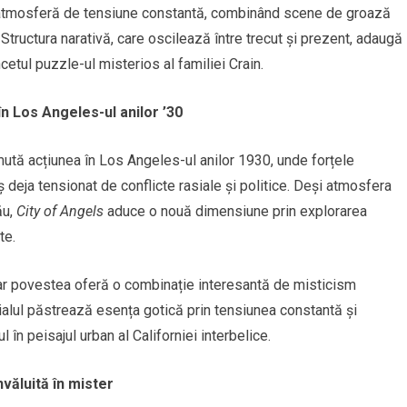
atmosferă de tensiune constantă, combinând scene de groază
tructura narativă, care oscilează între trecut și prezent, adaugă
cetul puzzle-ul misterios al familiei Crain.
în Los Angeles-ul anilor ’30
ută acțiunea în Los Angeles-ul anilor 1930, unde forțele
ș deja tensionat de conflicte rasiale și politice. Deși atmosfera
ău,
City of Angels
aduce o nouă dimensiune prin explorarea
te.
ar povestea oferă o combinație interesantă de misticism
rialul păstrează esența gotică prin tensiunea constantă și
în peisajul urban al Californiei interbelice.
nvăluită în mister