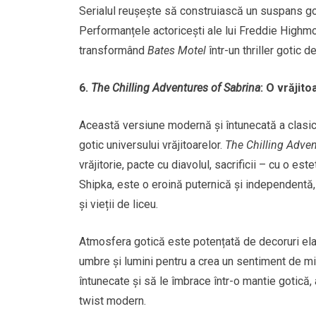
Serialul reușește să construiască un suspans got
Performanțele actoricești ale lui Freddie Highm
transformând
Bates Motel
într-un thriller gotic de
6.
The Chilling Adventures of Sabrina
: O vrăjit
Această versiune modernă și întunecată a clasi
gotic universului vrăjitoarelor.
The Chilling Adven
vrăjitorie, pacte cu diavolul, sacrificii – cu o e
Shipka, este o eroină puternică și independentă,
și vieții de liceu.
Atmosfera gotică este potențată de decoruri ela
umbre și lumini pentru a crea un sentiment de m
întunecate și să le îmbrace într-o mantie gotică,
twist modern.