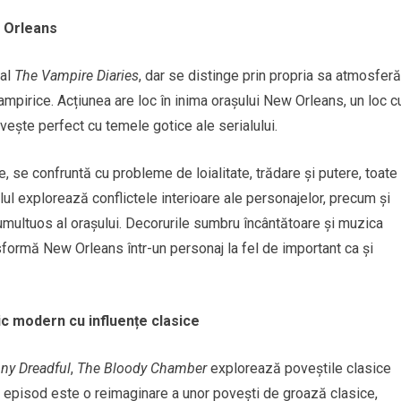
w Orleans
ial
The Vampire Diaries
, dar se distinge prin propria sa atmosferă
ampirice. Acțiunea are loc în inima orașului New Orleans, un loc c
ivește perfect cu temele gotice ale serialului.
, se confruntă cu probleme de loialitate, trădare și putere, toate
lul explorează conflictele interioare ale personajelor, precum și
 tumultuos al orașului. Decorurile sumbru încântătoare și muzica
ormă New Orleans într-un personaj la fel de important ca și
ic modern cu influențe clasice
ny Dreadful
,
The Bloody Chamber
explorează poveștile clasice
e episod este o reimaginare a unor povești de groază clasice,