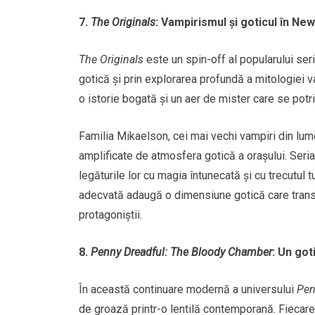
7.
The Originals
: Vampirismul și goticul în Ne
The Originals
este un spin-off al popularului ser
gotică și prin explorarea profundă a mitologiei v
o istorie bogată și un aer de mister care se potr
Familia Mikaelson, cei mai vechi vampiri din lume
amplificate de atmosfera gotică a orașului. Seria
legăturile lor cu magia întunecată și cu trecutul
adecvată adaugă o dimensiune gotică care transf
protagoniștii.
8.
Penny Dreadful: The Bloody Chamber
: Un got
În această continuare modernă a universului
Pen
de groază printr-o lentilă contemporană. Fiecar