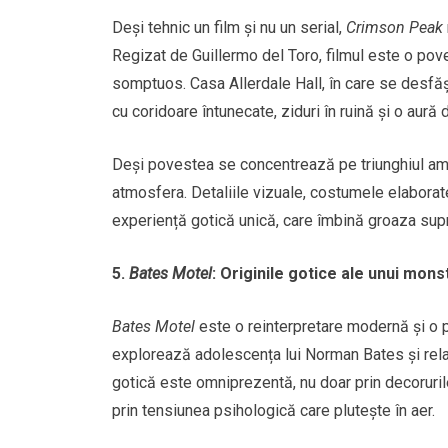
Deși tehnic un film și nu un serial,
Crimson Peak
Regizat de Guillermo del Toro, filmul este o pov
somptuos. Casa Allerdale Hall, în care se desfășo
cu coridoare întunecate, ziduri în ruină și o aur
Deși povestea se concentrează pe triunghiul amo
atmosfera. Detaliile vizuale, costumele elaborate 
experiență gotică unică, care îmbină groaza su
5.
Bates Motel
: Originile gotice ale unui mons
Bates Motel
este o reinterpretare modernă și o p
explorează adolescența lui Norman Bates și re
gotică este omniprezentă, nu doar prin decorurile
prin tensiunea psihologică care plutește în aer.