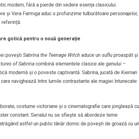
ic modern, fără a pierde din vedere esența clasicului.
ore și Vera Farmiga aduc o profunzime tulburătoare personajelor,
 referință.
oare gotică pentru o nouă generație
cei povești
Sabrina the Teenage Witch
aduce un suflu proaspăt și
tures of Sabrina
combină elementele clasice ale genului –
stetică modernă și o poveste captivantă. Sabrina, jucată de Kiernan
 care navighează între lumile contrastante ale magiei întunecate
borate, costume victoriane și o cinematografie care jonglează c
ister constant. Serialul nu se sfiește să abordeze teme
 atrăgând astfel un public tânăr dornic de povești de groază cu u