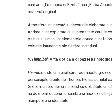
cum ar fi „Frumoasa și Bestia” sau „Barba Albast
misterul original.
Atmosfera întunecată și decorurile elaborate sunt
trădare sunt explorate cu o intensitate care le c
psihicului uman, iar elementele gotice sunt folos
colțurile întunecate ale fiecărei narațiuni.
9.
Hannibal
: Arta gotică a groazei psihologic
Hannibal
este un serial care redefinește groaza 
personajele create de Thomas Harris, serialul ex
Graham, un profiler criminalist cu o abilitate uni
nu doar prin decorurile sumbre și muzica neliniști
manipulare și identitate.