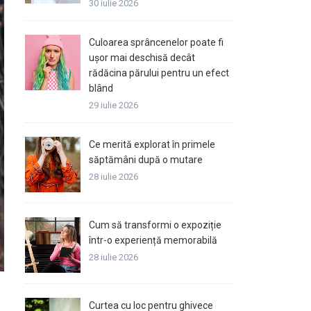
30 iulie 2026
Culoarea sprâncenelor poate fi
ușor mai deschisă decât
rădăcina părului pentru un efect
blând
29 iulie 2026
Ce merită explorat în primele
săptămâni după o mutare
28 iulie 2026
Cum să transformi o expoziție
într-o experiență memorabilă
28 iulie 2026
Curtea cu loc pentru ghivece