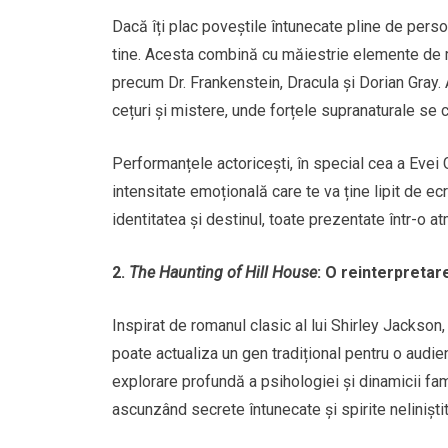
Dacă îți plac poveștile întunecate pline de perso
tine. Acesta combină cu măiestrie elemente de mis
precum Dr. Frankenstein, Dracula și Dorian Gray. 
cețuri și mistere, unde forțele supranaturale se c
Performanțele actoricești, în special cea a Evei
intensitate emoțională care te va ține lipit de ec
identitatea și destinul, toate prezentate într-o 
2.
The Haunting of Hill House
: O reinterpretar
Inspirat de romanul clasic al lui Shirley Jackson
poate actualiza un gen tradițional pentru o audie
explorare profundă a psihologiei și dinamicii fami
ascunzând secrete întunecate și spirite neliniștit