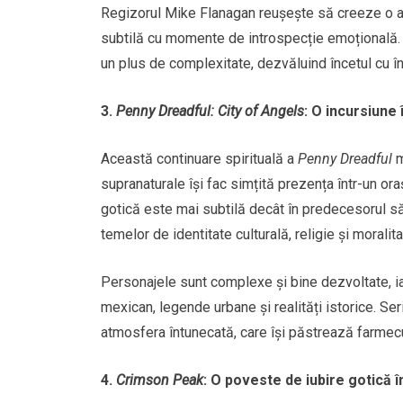
Regizorul Mike Flanagan reușește să creeze o 
subtilă cu momente de introspecție emoțională. S
un plus de complexitate, dezvăluind încetul cu în
3.
Penny Dreadful: City of Angels
: O incursiune 
Această continuare spirituală a
Penny Dreadful
m
supranaturale își fac simțită prezența într-un ora
gotică este mai subtilă decât în predecesorul s
temelor de identitate culturală, religie și moralita
Personajele sunt complexe și bine dezvoltate, i
mexican, legende urbane și realități istorice. Se
atmosfera întunecată, care își păstrează farmecul 
4.
Crimson Peak
: O poveste de iubire gotică î