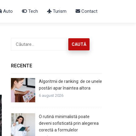
Auto
Tech
Turism
Contact
Caută
după:
RECENTE
Algoritmii de ranking: de ce unele
postări apar înaintea altora
6 august 2026
O rutină minimalistă poate
deveni sofisticată prin alegerea
corectă a formulelor