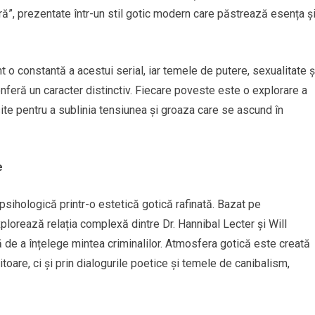
ră”, prezentate într-un stil gotic modern care păstrează esența ș
 o constantă a acestui serial, iar temele de putere, sexualitate ș
onferă un caracter distinctiv. Fiecare poveste este o explorare a
ite pentru a sublinia tensiunea și groaza care se ascund în
e
psihologică printr-o estetică gotică rafinată. Bazat pe
plorează relația complexă dintre Dr. Hannibal Lecter și Will
că de a înțelege mintea criminalilor. Atmosfera gotică este creată
toare, ci și prin dialogurile poetice și temele de canibalism,