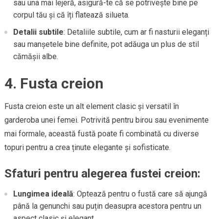
sau una mai lejeră, asigură-te că se potrivește bine pe
corpul tău și că îți flatează silueta.
Detalii subtile
: Detaliile subtile, cum ar fi nasturii eleganți
sau manșetele bine definite, pot adăuga un plus de stil
cămășii albe.
4. Fusta creion
Fusta creion este un alt element clasic și versatil în
garderoba unei femei. Potrivită pentru birou sau evenimente
mai formale, această fustă poate fi combinată cu diverse
topuri pentru a crea ținute elegante și sofisticate.
Sfaturi pentru alegerea fustei creion:
Lungimea ideală
: Optează pentru o fustă care să ajungă
până la genunchi sau puțin deasupra acestora pentru un
aspect clasic și elegant.