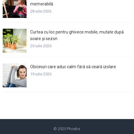
memorabilă
28 iulie 2026
Curtea cu loc pentru ghivece mobile, mutate după
soare și sezon
20 iulie 2026
Obiceiuri care aduc calm fără să ceară izolare
19 iulie 2026
© 2025
Phoebs