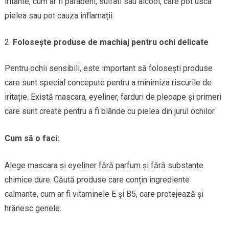
iritante, cum ar fi parabeni, sulfati sau alcool, care pot usca
pielea sau pot cauza inflamații.
Folosește produse de machiaj pentru ochi delicate
Pentru ochii sensibili, este important să folosești produse
care sunt special concepute pentru a minimiza riscurile de
iritație. Există mascara, eyeliner, farduri de pleoape și primeri
care sunt create pentru a fi blânde cu pielea din jurul ochilor.
Cum să o faci:
Alege mascara și eyeliner fără parfum și fără substanțe
chimice dure. Căută produse care conțin ingrediente
calmante, cum ar fi vitaminele E și B5, care protejează și
hrănesc genele.