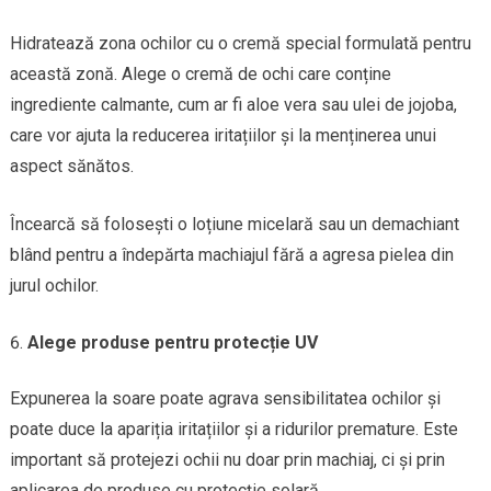
Hidratează zona ochilor cu o cremă special formulată pentru
această zonă. Alege o cremă de ochi care conține
ingrediente calmante, cum ar fi aloe vera sau ulei de jojoba,
care vor ajuta la reducerea iritațiilor și la menținerea unui
aspect sănătos.
Încearcă să folosești o loțiune micelară sau un demachiant
blând pentru a îndepărta machiajul fără a agresa pielea din
jurul ochilor.
Alege produse pentru protecție UV
Expunerea la soare poate agrava sensibilitatea ochilor și
poate duce la apariția iritațiilor și a ridurilor premature. Este
important să protejezi ochii nu doar prin machiaj, ci și prin
aplicarea de produse cu protecție solară.