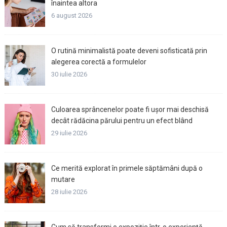
înaintea altora
6 august 2026
O rutină minimalistă poate deveni sofisticată prin
alegerea corectă a formulelor
30 iulie 2026
Culoarea sprâncenelor poate fi ușor mai deschisă
decât rădăcina părului pentru un efect blând
29 iulie 2026
Ce merită explorat în primele săptămâni după o
mutare
28 iulie 2026
Cum să transformi o expoziție într-o experiență