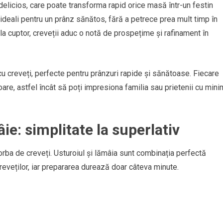
 delicios, care poate transforma rapid orice masă într-un festin
și ideali pentru un prânz sănătos, fără a petrece prea mult timp în
au la cuptor, creveții aduc o notă de prospețime și rafinament în
 cu creveți, perfecte pentru prânzuri rapide și sănătoase. Fiecare
oare, astfel încât să poți impresiona familia sau prietenii cu mini
ie: simplitate la superlativ
orba de creveți. Usturoiul și lămâia sunt combinația perfectă
reveților, iar prepararea durează doar câteva minute.