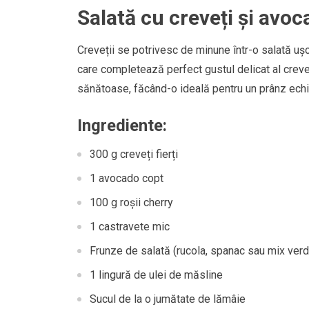
Salată cu creveți și avoc
Creveții se potrivesc de minune într-o salată uș
care completează perfect gustul delicat al creve
sănătoase, făcând-o ideală pentru un prânz echil
Ingrediente:
300 g creveți fierți
1 avocado copt
100 g roșii cherry
1 castravete mic
Frunze de salată (rucola, spanac sau mix verd
1 lingură de ulei de măsline
Sucul de la o jumătate de lămâie