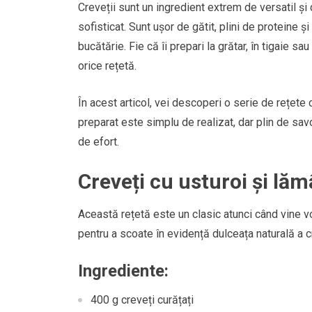
Creveții sunt un ingredient extrem de versatil și
sofisticat. Sunt ușor de gătit, plini de proteine 
bucătărie. Fie că îi prepari la grătar, în tigaie s
orice rețetă.
În acest articol, vei descoperi o serie de rețete
preparat este simplu de realizat, dar plin de sav
de efort.
Creveți cu usturoi și lămâ
Această rețetă este un clasic atunci când vine v
pentru a scoate în evidență dulceața naturală a c
Ingrediente:
400 g creveți curățați