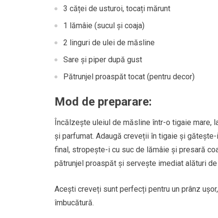
3 căței de usturoi, tocați mărunt
1 lămâie (sucul și coaja)
2 linguri de ulei de măsline
Sare și piper după gust
Pătrunjel proaspăt tocat (pentru decor)
Mod de preparare:
Încălzește uleiul de măsline într-o tigaie mare, 
și parfumat. Adaugă creveții în tigaie și gătește-
final, stropește-i cu suc de lămâie și presară 
pătrunjel proaspăt și servește imediat alături d
Acești creveți sunt perfecți pentru un prânz ușor,
îmbucătură.