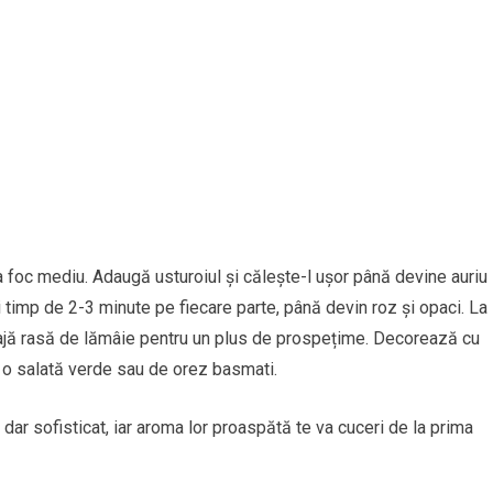
la foc mediu. Adaugă usturoiul și călește-l ușor până devine auriu
i timp de 2-3 minute pe fiecare parte, până devin roz și opaci. La
coajă rasă de lămâie pentru un plus de prospețime. Decorează cu
e o salată verde sau de orez basmati.
 dar sofisticat, iar aroma lor proaspătă te va cuceri de la prima