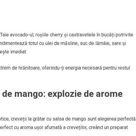
Taie avocado-ul, roșiile cherry și castravetele în bucăți potrivite
ondimentează totul cu ulei de măsline, suc de lămâie, sare și
ește imediat.
xtrem de hrănitoare, oferindu-ți energia necesară pentru restul
sa de mango: explozie de arome
tice, creveții la grătar cu salsa de mango sunt alegerea perfectă
perfect cu aroma ușor afumată a creveților, creând un preparat