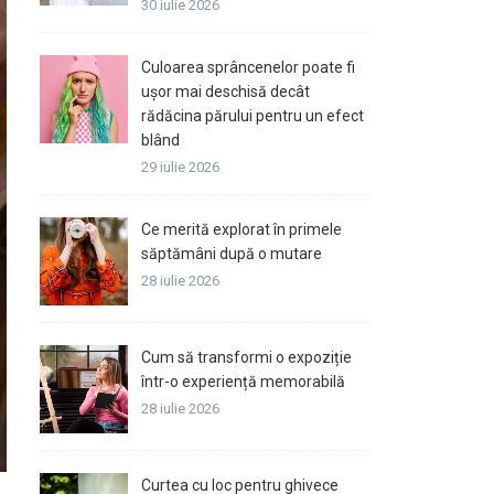
30 iulie 2026
Culoarea sprâncenelor poate fi
ușor mai deschisă decât
rădăcina părului pentru un efect
blând
29 iulie 2026
Ce merită explorat în primele
săptămâni după o mutare
28 iulie 2026
Cum să transformi o expoziție
într-o experiență memorabilă
28 iulie 2026
Curtea cu loc pentru ghivece