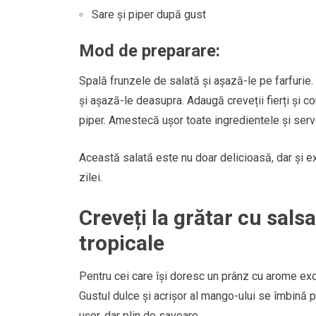
Sare și piper după gust
Mod de preparare:
Spală frunzele de salată și așază-le pe farfurie. 
și așază-le deasupra. Adaugă creveții fierți și c
piper. Amestecă ușor toate ingredientele și serv
Această salată este nu doar delicioasă, dar și e
zilei.
Creveți la grătar cu sal
tropicale
Pentru cei care își doresc un prânz cu arome exo
Gustul dulce și acrișor al mango-ului se îmbină 
ușor, dar plin de savoare.