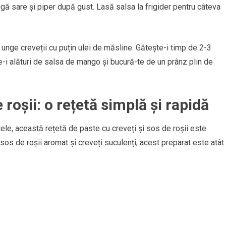
ugă sare și piper după gust. Lasă salsa la frigider pentru câteva
și unge creveții cu puțin ulei de măsline. Gătește-i timp de 2-3
e-i alături de salsa de mango și bucură-te de un prânz plin de
 roșii: o rețetă simplă și rapidă
ele, această rețetă de paste cu creveți și sos de roșii este
 sos de roșii aromat și creveți suculenți, acest preparat este atât