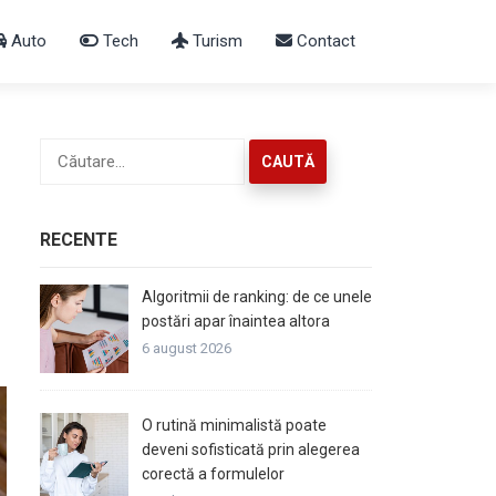
Auto
Tech
Turism
Contact
Caută
după:
i
RECENTE
Algoritmii de ranking: de ce unele
postări apar înaintea altora
6 august 2026
O rutină minimalistă poate
deveni sofisticată prin alegerea
corectă a formulelor