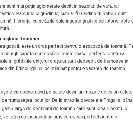
ele sunt mai puțin aglomerate decât în sezonul de vară, iar
ntică. Parcurile și grădinile, cum ar fi Giardino di Boboli, sunt
amnă. Florența, cu străzile sale înguste și pline de istorie, este 
ltură.
n mijlocul toamnei
era gotică, este un oraș perfect pentru o escapadă de toamnă. P
Edinburgh capătă o atmosferă misterioasă, perfectă pentru a
ile și grădinile din jurul orașului sunt deosebit de frumoase în
ace din Edinburgh un loc minunat pentru o vacanță de toamnă.
așele europene, când peisajele devin un mozaic de culori calde,
ri de frumusețea locurilor. De la străzile pavate ale Pragai și până
 o gamă largă de destinații de toamnă care sunt ideale pentru o
le, vei găsi cu siguranță un oraș european perfect pentru o