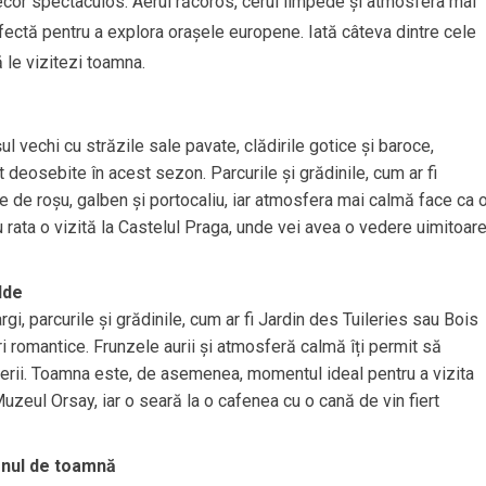
decor spectaculos. Aerul răcoros, cerul limpede și atmosfera mai
rfectă pentru a explora orașele europene. Iată câteva dintre cele
 le vizitezi toamna.
 vechi cu străzile sale pavate, clădirile gotice și baroce,
deosebite în acest sezon. Parcurile și grădinile, cum ar fi
e de roșu, galben și portocaliu, iar atmosfera mai calmă face ca 
 rata o vizită la Castelul Praga, unde vei avea o vedere uimitoar
lde
gi, parcurile și grădinile, cum ar fi Jardin des Tuileries sau Bois
i romantice. Frunzele aurii și atmosferă calmă îți permit să
 verii. Toamna este, de asemenea, momentul ideal pentru a vizita
zeul Orsay, iar o seară la o cafenea cu o cană de vin fiert
zonul de toamnă