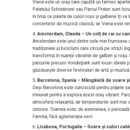
Viena este un oraș care capătă un farmec aparte 
Palatului Schönbrunn sau Parcul Prater sunt locur
în timp ce paleta de culori roșii și galbene îți v
concertelor de muzică clasică, iar Viena este re
Amsterdam, Olanda – Un colț de rai cu cana
Amsterdam este unul dintre cele mai frumoase o
tradiționale și bicicliștii care circulă pe străz
transformă în nuanțe vibrante de galben și roșu.
parcurile precum Vondelpark sunt locuri ideale pe
găzduiește diverse festivaluri de artă și muzică
Barcelona, Spania – Mângâiată de soare și
Deși Barcelona este cunoscută pentru plajele sa
minunat pentru a explora acest oraș vibrant. Parcu
atmosferă relaxantă, iar temperaturile sunt mai s
istorice. Toamna este, de asemenea, o perioadă 
Familia, fără aglomerația verii.
Lisabona, Portugalia – Soare și culori cald