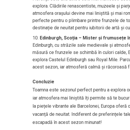
explora. Clădirile renascentiste, muzeele și pieț
atmosfera orașului devine mai liniștită și mai roma
perfecte pentru o plimbare printre frunzele de to
destinație de neuitat pentru iubitorii de artă și cu
Edinburgh, Scoția – Mister și frumusețe î
Edinburgh, cu străzile sale medievale și atmosf
măsură ce frunzele se schimbă în culori calde, 
explora Castelul Edinburgh sau Royal Mile. Parcur
acest sezon, iar atmosferă calmă și răcoroasă f
Concluzie
Toamna este sezonul perfect pentru a explora or
iar atmosfera mai liniștită îți permite să te bucu
la piețele vibrante ale Barcelonei, Europa oferă
vacanță de neuitat. Indiferent de preferințele ta
escapadă în acest sezon minunat!