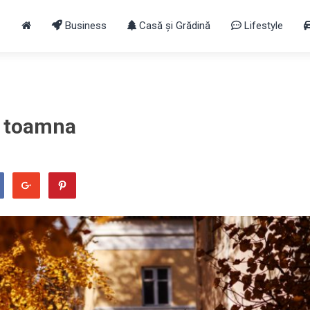
Business
Casă și Grădină
Lifestyle
e toamna