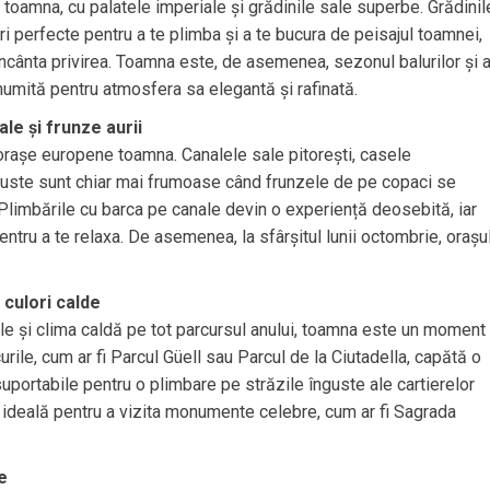
toamna, cu palatele imperiale și grădinile sale superbe. Grădinil
i perfecte pentru a te plimba și a te bucura de peisajul toamnei,
a încânta privirea. Toamna este, de asemenea, sezonul balurilor și a
numită pentru atmosfera sa elegantă și rafinată.
le și frunze aurii
rașe europene toamna. Canalele sale pitorești, casele
i înguste sunt chiar mai frumoase când frunzele de pe copaci se
 Plimbările cu barca pe canale devin o experiență deosebită, iar
ntru a te relaxa. De asemenea, la sfârșitul lunii octombrie, orașu
.
 culori calde
le și clima caldă pe tot parcursul anului, toamna este un moment
rile, cum ar fi Parcul Güell sau Parcul de la Ciutadella, capătă o
uportabile pentru o plimbare pe străzile înguste ale cartierelor
ideală pentru a vizita monumente celebre, cum ar fi Sagrada
e