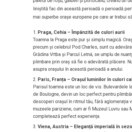
paletă de roșu, galben și portocaliu, creând un 
liniștită fac din această perioadă o perioadă pe
mai superbe orașe europene pe care ar trebui să
Praga, Cehia – Împânzită de culori aurii
Toamna la Praga este pur și simplu magică. Orașul
precum și celebrul Pod Charles, sunt cu adevărat 
Grădina Vrtba și Parcul Letná, se umplu de nuanț
plimbare prin oraș să fie o adevărată plăcere. Nu
asupra orașului în această perioadă a anului.
Paris, Franța – Orașul luminilor în culori ca
Parisul toamna este un loc de vis. Bulevardele lar
de Boulogne, devin un loc perfect pentru plimbăr
descoperi orașul în ritmul tău, fără aglomerația
muzeele pariziene, cum ar fi Muzeul Luvru sau Mu
completează perfect experiența.
Viena, Austria – Eleganță imperială în se