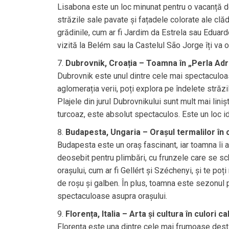
Lisabona este un loc minunat pentru o vacanță de
străzile sale pavate și fațadele colorate ale clă
grădinile, cum ar fi Jardim da Estrela sau Eduardo 
vizită la Belém sau la Castelul São Jorge îți va o
Dubrovnik, Croația – Toamna în „Perla Adri
Dubrovnik este unul dintre cele mai spectaculo
aglomerația verii, poți explora pe îndelete străzi
Plajele din jurul Dubrovnikului sunt mult mai liniș
turcoaz, este absolut spectaculos. Este un loc idea
Budapesta, Ungaria – Orașul termalilor în 
Budapesta este un oraș fascinant, iar toamna îi a
deosebit pentru plimbări, cu frunzele care se sc
orașului, cum ar fi Gellért și Széchenyi, și te poț
de roșu și galben. În plus, toamna este sezonul 
spectaculoase asupra orașului.
Florența, Italia – Arta și cultura în culori ca
Florența este una dintre cele mai frumoase destin