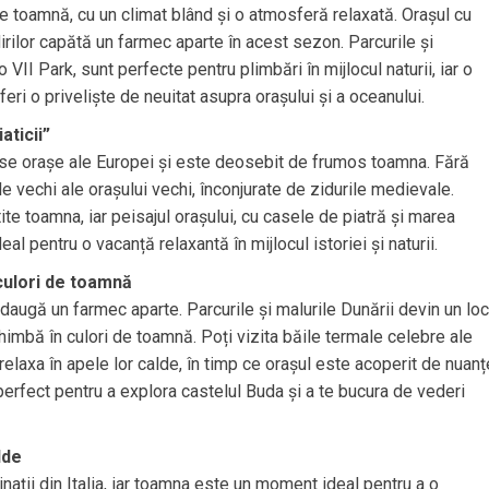
 toamnă, cu un climat blând și o atmosferă relaxată. Orașul cu
dirilor capătă un farmec aparte în acest sezon. Parcurile și
VII Park, sunt perfecte pentru plimbări în mijlocul naturii, iar o
feri o priveliște de neuitat asupra orașului și a oceanului.
aticii”
ase orașe ale Europei și este deosebit de frumos toamna. Fără
le vechi ale orașului vechi, înconjurate de zidurile medievale.
tite toamna, iar peisajul orașului, cu casele de piatră și marea
l pentru o vacanță relaxantă în mijlocul istoriei și naturii.
culori de toamnă
daugă un farmec aparte. Parcurile și malurile Dunării devin un loc
himbă în culori de toamnă. Poți vizita băile termale celebre ale
i relaxa în apele lor calde, în timp ce orașul este acoperit de nuanț
perfect pentru a explora castelul Buda și a te bucura de vederi
lde
ații din Italia, iar toamna este un moment ideal pentru a o