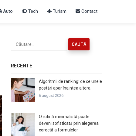
Auto
Tech
Turism
Contact
Caută
după:
RECENTE
Algoritmii de ranking: de ce unele
postări apar înaintea altora
6 august 2026
O rutină minimalistă poate
deveni sofisticată prin alegerea
corectă a formulelor