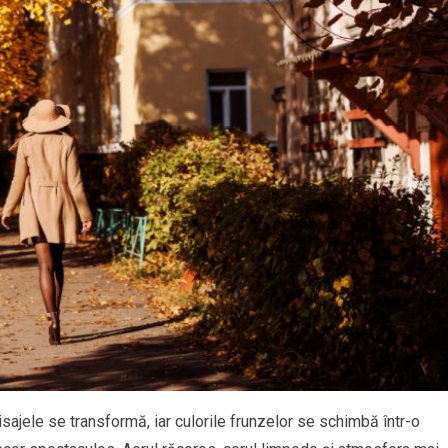
jele se transformă, iar culorile frunzelor se schimbă într-o