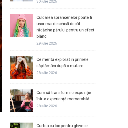
30 iulie 2026
Culoarea sprâncenelor poate fi
ușor mai deschisă decât
rădăcina părului pentru un efect
blând
29 iulie 2026
Ce merită explorat în primele
săptămâni după o mutare
28 iulie 2026
Cum să transformi o expoziție
într-o experiență memorabilă
28 iulie 2026
Curtea cu loc pentru ghivece