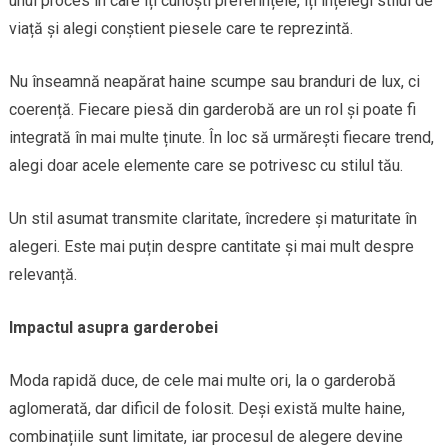
unui proces în care îți cunoști preferințele, îți înțelegi stilul de
viață și alegi conștient piesele care te reprezintă.
Nu înseamnă neapărat haine scumpe sau branduri de lux, ci
coerență. Fiecare piesă din garderobă are un rol și poate fi
integrată în mai multe ținute. În loc să urmărești fiecare trend,
alegi doar acele elemente care se potrivesc cu stilul tău.
Un stil asumat transmite claritate, încredere și maturitate în
alegeri. Este mai puțin despre cantitate și mai mult despre
relevanță.
Impactul asupra garderobei
Moda rapidă duce, de cele mai multe ori, la o garderobă
aglomerată, dar dificil de folosit. Deși există multe haine,
combinațiile sunt limitate, iar procesul de alegere devine