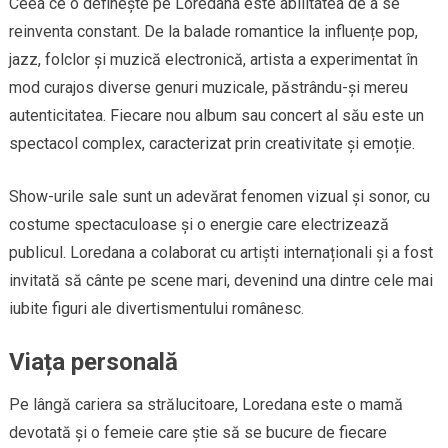
Ceea ce o definește pe Loredana este abilitatea de a se
reinventa constant. De la balade romantice la influențe pop,
jazz, folclor și muzică electronică, artista a experimentat în
mod curajos diverse genuri muzicale, păstrându-și mereu
autenticitatea. Fiecare nou album sau concert al său este un
spectacol complex, caracterizat prin creativitate și emoție.
Show-urile sale sunt un adevărat fenomen vizual și sonor, cu
costume spectaculoase și o energie care electrizează
publicul. Loredana a colaborat cu artiști internaționali și a fost
invitată să cânte pe scene mari, devenind una dintre cele mai
iubite figuri ale divertismentului românesc.
Viața personală
Pe lângă cariera sa strălucitoare, Loredana este o mamă
devotată și o femeie care știe să se bucure de fiecare