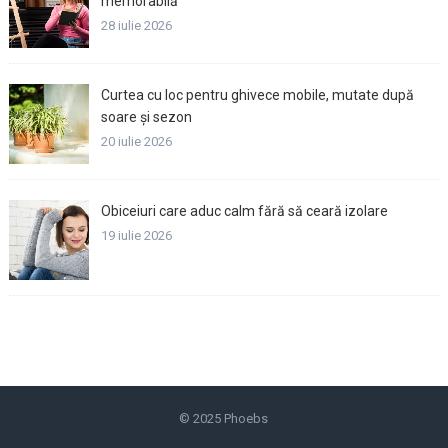
memorabilă
28 iulie 2026
Curtea cu loc pentru ghivece mobile, mutate după
soare și sezon
20 iulie 2026
Obiceiuri care aduc calm fără să ceară izolare
19 iulie 2026
© 2025
Phoebs