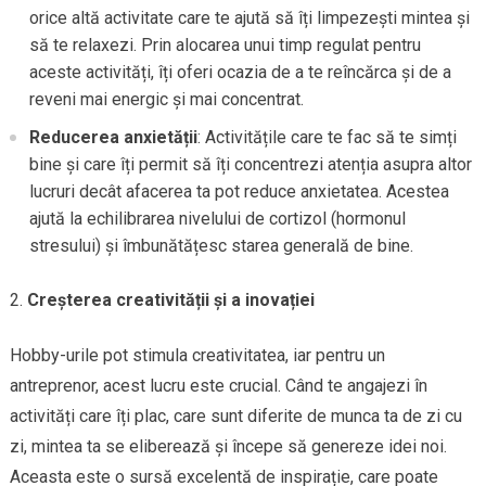
orice altă activitate care te ajută să îți limpezești mintea și
să te relaxezi. Prin alocarea unui timp regulat pentru
aceste activități, îți oferi ocazia de a te reîncărca și de a
reveni mai energic și mai concentrat.
Reducerea anxietății
: Activitățile care te fac să te simți
bine și care îți permit să îți concentrezi atenția asupra altor
lucruri decât afacerea ta pot reduce anxietatea. Acestea
ajută la echilibrarea nivelului de cortizol (hormonul
stresului) și îmbunătățesc starea generală de bine.
Creșterea creativității și a inovației
Hobby-urile pot stimula creativitatea, iar pentru un
antreprenor, acest lucru este crucial. Când te angajezi în
activități care îți plac, care sunt diferite de munca ta de zi cu
zi, mintea ta se eliberează și începe să genereze idei noi.
Aceasta este o sursă excelentă de inspirație, care poate