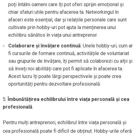
poți întâlni oameni care îți pot oferi sprijin emoțional și
chiar sfaturi utile pentru afacerea ta. Networkingul în
afaceri este esențial, dar și relațiile personale care sunt
cultivate prin hobby-uri pot ajuta la menținerea unui
echilibru sănătos în viața unui antreprenor.
Colaborare și învățare continuă
: Unele hobby-uri, cum ar
fi cursurile de formare continuă, activitățile de voluntariat
sau grupurile de învățare, îți permit să colaborezi cu alții și
să înveți noi abilități care pot fi aplicate în afacerea ta.
Acest lucru îți poate lărgi perspectivele și poate crea
oportunități pentru dezvoltare profesională.
Îmbunătățirea echilibrului între viața personală și cea
profesională
Pentru mulți antreprenori, echilibrul între viața personală și
cea profesională poate fi dificil de obținut. Hobby-urile oferă