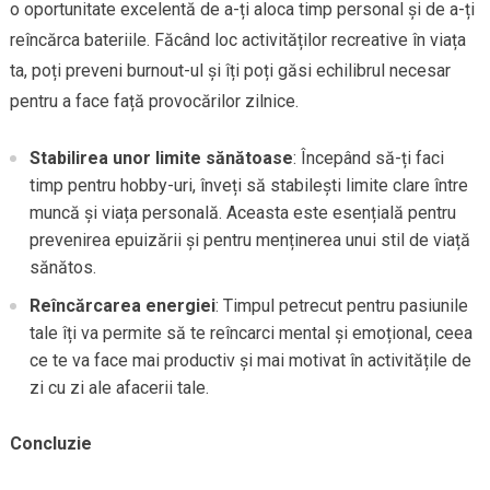
o oportunitate excelentă de a-ți aloca timp personal și de a-ți
reîncărca bateriile. Făcând loc activităților recreative în viața
ta, poți preveni burnout-ul și îți poți găsi echilibrul necesar
pentru a face față provocărilor zilnice.
Stabilirea unor limite sănătoase
: Începând să-ți faci
timp pentru hobby-uri, înveți să stabilești limite clare între
muncă și viața personală. Aceasta este esențială pentru
prevenirea epuizării și pentru menținerea unui stil de viață
sănătos.
Reîncărcarea energiei
: Timpul petrecut pentru pasiunile
tale îți va permite să te reîncarci mental și emoțional, ceea
ce te va face mai productiv și mai motivat în activitățile de
zi cu zi ale afacerii tale.
Concluzie