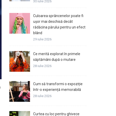
30 iulie 2026
Culoarea sprâncenelor poate fi
ușor mai deschisă decât
rădăcina părului pentru un efect
blând
29 iulie 2026
Ce merită explorat în primele
săptămâni după o mutare
28 iulie 2026
Cum să transformi o expoziție
n
într-o experiență memorabilă
28 iulie 2026
Curtea cu loc pentru ghivece