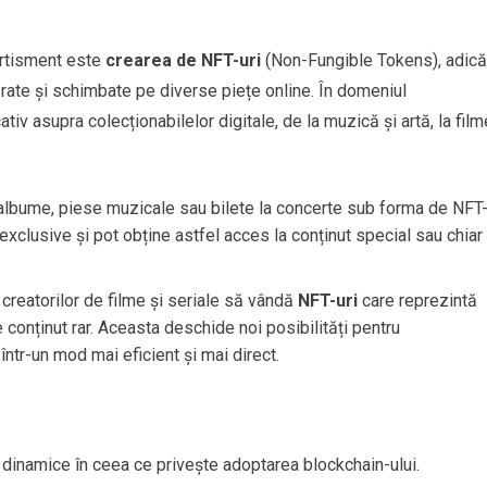
vertisment este
crearea de NFT-uri
(Non-Fungible Tokens), adică
ărate și schimbate pe diverse piețe online. În domeniul
tiv asupra colecționabilelor digitale, de la muzică și artă, la film
de albume, piese muzicale sau bilete la concerte sub forma de NFT
exclusive și pot obține astfel acces la conținut special sau chiar
 creatorilor de filme și seriale să vândă
NFT-uri
care reprezintă
 conținut rar. Aceasta deschide noi posibilități pentru
într-un mod mai eficient și mai direct.
i dinamice în ceea ce privește adoptarea blockchain-ului.