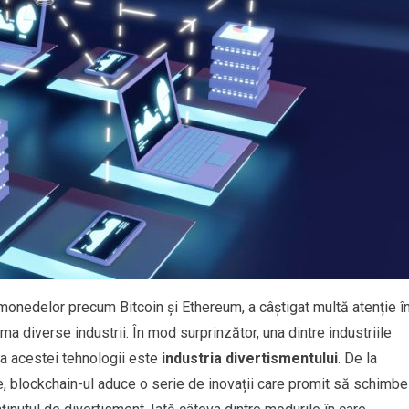
omonedelor precum Bitcoin și Ethereum, a câștigat multă atenție î
rma diverse industrii. În mod surprinzător, una dintre industriile
ma acestei tehnologii este
industria divertismentului
. De la
ve, blockchain-ul aduce o serie de inovații care promit să schimbe