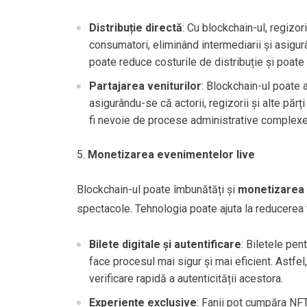
Distribuție directă
: Cu blockchain-ul, regizori
consumatori, eliminând intermediarii și asigurân
poate reduce costurile de distribuție și poate
Partajarea veniturilor
: Blockchain-ul poate a
asigurându-se că actorii, regizorii și alte păr
fi nevoie de procese administrative complexe
Monetizarea evenimentelor live
Blockchain-ul poate îmbunătăți și
monetizarea 
spectacole. Tehnologia poate ajuta la reducerea 
Bilete digitale și autentificare
: Biletele pe
face procesul mai sigur și mai eficient. Astfel
verificare rapidă a autenticității acestora.
Experiențe exclusive
: Fanii pot cumpăra NFT-