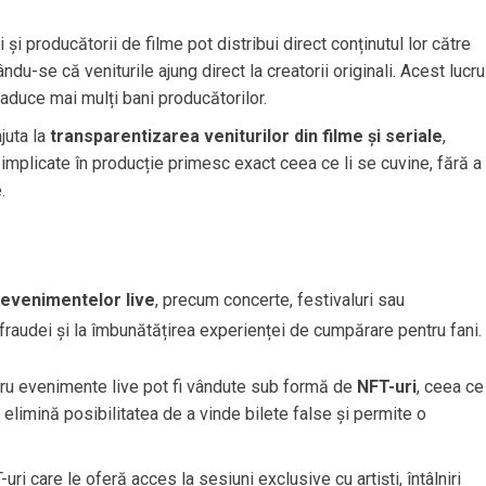
i și producătorii de filme pot distribui direct conținutul lor către
du-se că veniturile ajung direct la creatorii originali. Acest lucru
 aduce mai mulți bani producătorilor.
juta la
transparentizarea veniturilor din filme și seriale
,
ți implicate în producție primesc exact ceea ce li se cuvine, fără a
.
evenimentelor live
, precum concerte, festivaluri sau
fraudei și la îmbunătățirea experienței de cumpărare pentru fani.
ntru evenimente live pot fi vândute sub formă de
NFT-uri
, ceea ce
, elimină posibilitatea de a vinde bilete false și permite o
uri care le oferă acces la sesiuni exclusive cu artiști, întâlniri