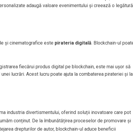
rsonalizate adaugă valoare evenimentului și creează o legătură
ale și cinematografice este
pirateria digitală
. Blockchain-ul poat
egistrarea fiecărui produs digital pe blockchain, este mai ușor să
unei lucrări. Acest lucru poate ajuta la combaterea pirateriei și la
ma industria divertismentului, oferind soluții inovatoare care pot
sumăm conținut. De la îmbunătățirea proceselor de promovare și
otejarea drepturilor de autor, blockchain-ul aduce beneficii