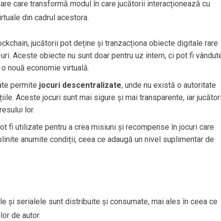
oare care transformă modul în care jucătorii interacționează cu
rtuale din cadrul acestora.
ockchain, jucătorii pot deține și tranzacționa obiecte digitale rare
i. Aceste obiecte nu sunt doar pentru uz intern, ci pot fi vândut
 o nouă economie virtuală.
oate permite
jocuri descentralizate
, unde nu există o autoritate
ile. Aceste jocuri sunt mai sigure și mai transparente, iar jucători
esului lor.
ot fi utilizate pentru a crea misiuni și recompense în jocuri care
linite anumite condiții, ceea ce adaugă un nivel suplimentar de
e și serialele sunt distribuite și consumate, mai ales în ceea ce
lor de autor.