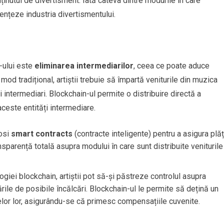
nutul de divertisment. Iată câteva dintre modurile în care
uențeze industria divertismentului.
n-ului este
eliminarea intermediarilor
, ceea ce poate aduce
mod tradițional, artiștii trebuie să împartă veniturile din muzica
lți intermediari. Blockchain-ul permite o distribuire directă a
e aceste entități intermediare.
losi
smart contracts
(contracte inteligente) pentru a asigura plăț
sparență totală asupra modului în care sunt distribuite veniturile
logiei blockchain, artiștii pot să-și păstreze controlul asupra
rările de posibile încălcări. Blockchain-ul le permite să dețină un
eselor lor, asigurându-se că primesc compensațiile cuvenite.