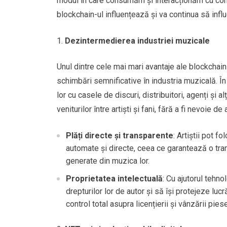
modul în care consumăm și interacționăm cu conți
blockchain-ul influențează și va continua să infl
Dezintermedierea industriei muzicale
Unul dintre cele mai mari avantaje ale blockchai
schimbări semnificative în industria muzicală. În 
lor cu casele de discuri, distribuitori, agenți și a
veniturilor între artiști și fani, fără a fi nevoie d
Plăți directe și transparente
: Artiștii pot fo
automate și directe, ceea ce garantează o tran
generate din muzica lor.
Proprietatea intelectuală
: Cu ajutorul tehno
drepturilor lor de autor și să își protejeze luc
control total asupra licențierii și vânzării pi