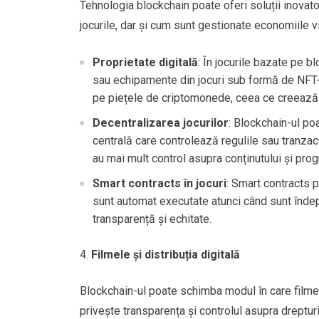
Tehnologia blockchain poate oferi soluții inovat
jocurile, dar și cum sunt gestionate economiile vi
Proprietate digitală
: În jocurile bazate pe bl
sau echipamente din jocuri sub formă de NFT-ur
pe piețele de criptomonede, ceea ce creează
Decentralizarea jocurilor
: Blockchain-ul p
centrală care controlează regulile sau tranzacți
au mai mult control asupra conținutului și progr
Smart contracts în jocuri
: Smart contracts p
sunt automat executate atunci când sunt îndep
transparență și echitate.
Filmele și distribuția digitală
Blockchain-ul poate schimba modul în care filmel
privește transparența și controlul asupra drepturi