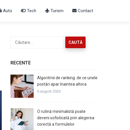
Auto
Tech
Turism
Contact
Caută
după:
RECENTE
Algoritmii de ranking: de ce unele
postări apar înaintea altora
6 august 2026
O rutină minimalistă poate
deveni sofisticată prin alegerea
corectă a formulelor