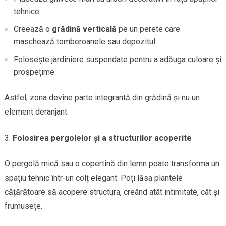
tehnice.
Creează o
grădină verticală
pe un perete care
maschează tomberoanele sau depozitul.
Folosește jardiniere suspendate pentru a adăuga culoare și
prospețime.
Astfel, zona devine parte integrantă din grădină și nu un
element deranjant.
Folosirea pergolelor și a structurilor acoperite
O pergolă mică sau o copertină din lemn poate transforma un
spațiu tehnic într-un colț elegant. Poți lăsa plantele
cățărătoare să acopere structura, creând atât intimitate, cât și
frumusețe.