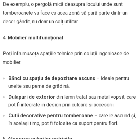
De exemplu, o pergolă mică deasupra locului unde sunt
tomberoanele va face ca acea zonă să pară parte dintr-un
decor gândit, nu doar un colț utilitar.
Mobilier multifuncțional
Poți înfrumuseța spațiile tehnice prin soluții ingenioase de
mobilier:
Bănci cu spațiu de depozitare ascuns
– ideale pentru
unelte sau perne de grădină.
Dulapuri de exterior
din lemn tratat sau metal vopsit, care
pot fi integrate în design prin culoare și accesorii.
Cutii decorative pentru tomberoane
– care le ascund și,
în același timp, pot fi folosite ca suport pentru flori.
Alegerea culorilor potrivite