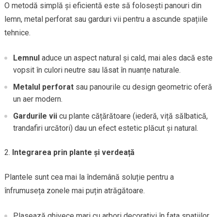
O metodă simplă și eficientă este să folosești panouri din
lemn, metal perforat sau garduri vii pentru a ascunde spațiile
tehnice.
Lemnul
aduce un aspect natural și cald, mai ales dacă este
vopsit în culori neutre sau lăsat în nuanțe naturale.
Metalul perforat
sau panourile cu design geometric oferă
un aer modern.
Gardurile vii
cu plante cățărătoare (iederă, viță sălbatică,
trandafiri urcători) dau un efect estetic plăcut și natural.
Integrarea prin plante și verdeață
Plantele sunt cea mai la îndemână soluție pentru a
înfrumuseța zonele mai puțin atrăgătoare.
Plasează ghivece mari cu arbori decorativi în fața spațiilor