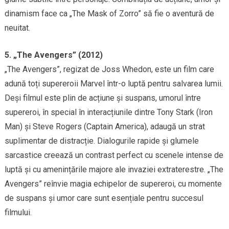
dinamism face ca „The Mask of Zorro” să fie o aventură de
neuitat.
5. „The Avengers” (2012)
„The Avengers”, regizat de Joss Whedon, este un film care
adună toți supereroii Marvel într-o luptă pentru salvarea lumii.
Deși filmul este plin de acțiune și suspans, umorul între
supereroi, în special în interacțiunile dintre Tony Stark (Iron
Man) și Steve Rogers (Captain America), adaugă un strat
suplimentar de distracție. Dialogurile rapide și glumele
sarcastice creează un contrast perfect cu scenele intense de
luptă și cu amenințările majore ale invaziei extraterestre. „The
Avengers” reînvie magia echipelor de supereroi, cu momente
de suspans și umor care sunt esențiale pentru succesul
filmului.