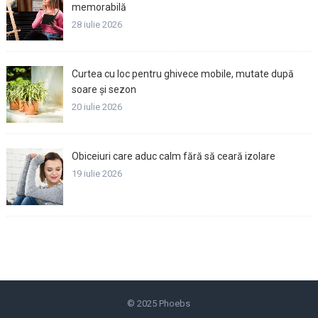
memorabilă
28 iulie 2026
Curtea cu loc pentru ghivece mobile, mutate după
soare și sezon
20 iulie 2026
Obiceiuri care aduc calm fără să ceară izolare
19 iulie 2026
© 2025
Phoebs