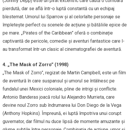
(Johnny Depp) este un pirat excentric care caută o comoară
pierdută, dar se află într-o luptă constantă cu un echipaj
blestemat. Umorul lui Sparrow și al celorlalte personaje se
împletește perfect cu scenele de acțiune și bătăliile epice de
pe mare. „Pirates of the Caribbean” oferă o combinație
captivantă de pericole, comedie și aventuri fantastice care l-
au transformat într-un clasic al cinematografiei de aventură.
4. „The Mask of Zorro” (1998)
„The Mask of Zorro”, regizat de Martin Campbell, este un film
de aventură în care suspansul și umorul se întâlnesc pe
fundalul unei Mexici coloniale, pline de intrigi și conflicte.
Antonio Banderas joacă rolul lui Alejandro Murrieta, care
devine noul Zorro sub îndrumarea lui Don Diego de la Vega
(Anthony Hopkins). Împreună, ei luptă împotriva unui corupt
guvernator, dar filmul nu duce lipsă de momente amuzante și
glume subtile între personaje. Combinația de acțiune, umor și