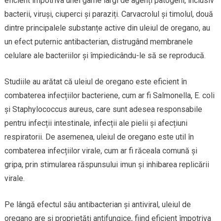
eficient împotriva unei game largi de agenți patogeni, inclusiv
bacterii, viruși, ciuperci și paraziți. Carvacrolul și timolul, două
dintre principalele substanțe active din uleiul de oregano, au
un efect puternic antibacterian, distrugând membranele
celulare ale bacteriilor și împiedicându-le să se reproducă.
Studiile au arătat că uleiul de oregano este eficient în
combaterea infecțiilor bacteriene, cum ar fi Salmonella, E. coli
și Staphylococcus aureus, care sunt adesea responsabile
pentru infecții intestinale, infecții ale pielii și afecțiuni
respiratorii. De asemenea, uleiul de oregano este util în
combaterea infecțiilor virale, cum ar fi răceala comună și
gripa, prin stimularea răspunsului imun și inhibarea replicării
virale.
Pe lângă efectul său antibacterian și antiviral, uleiul de
oregano are și proprietăți antifungice, fiind eficient împotriva