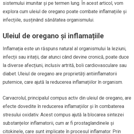
sistemului imunitar și pe termen lung. În acest articol, vom
explora cum uleiul de oregano poate combate inflamațiile și
infecțiile, susținând sănătatea organismului.
Uleiul de oregano și inflamațiile
Inflamația este un răspuns natural al organismului la leziuni,
infecții sau iritații, dar atunci când devine cronică, poate duce
la diverse afecțiuni, inclusiv artrită, boli cardiovasculare sau
diabet. Uleiul de oregano are proprietăți antiinflamatorii
puternice, care ajută la reducerea inflamațiilor în organism.
Carvacrolul, principalul compus activ din uleiul de oregano, are
efecte dovedite în reducerea inflamațiilor și în combaterea
stresului oxidativ. Acest compus ajută la blocarea sintezei
substanțelor inflamatorii, cum ar fi prostaglandinele și
citokinele, care sunt implicate în procesul inflamator. Prin