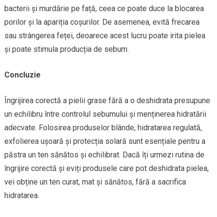
bacterii și murdărie pe față, ceea ce poate duce la blocarea
porilor și la apariția coșurilor. De asemenea, evită frecarea
sau strângerea feței, deoarece acest lucru poate irita pielea
și poate stimula producția de sebum.
Concluzie
Îngrijirea corectă a pielii grase fără a o deshidrata presupune
un echilibru între controlul sebumului și menținerea hidratării
adecvate. Folosirea produselor blânde, hidratarea regulată,
exfolierea ușoară și protecția solară sunt esențiale pentru a
păstra un ten sănătos și echilibrat. Dacă îți urmezi rutina de
îngrijire corectă și eviți produsele care pot deshidrata pielea,
vei obține un ten curat, mat și sănătos, fără a sacrifica
hidratarea.