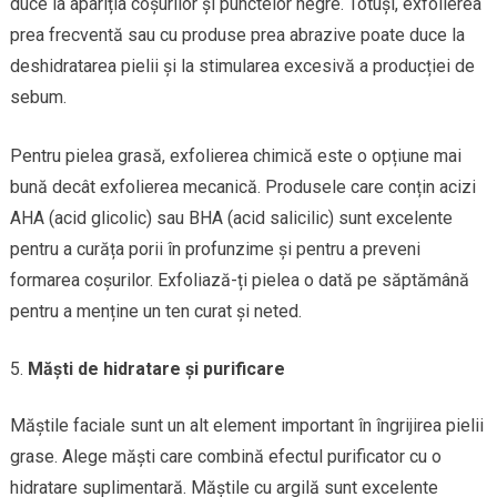
duce la apariția coșurilor și punctelor negre. Totuși, exfolierea
prea frecventă sau cu produse prea abrazive poate duce la
deshidratarea pielii și la stimularea excesivă a producției de
sebum.
Pentru pielea grasă, exfolierea chimică este o opțiune mai
bună decât exfolierea mecanică. Produsele care conțin acizi
AHA (acid glicolic) sau BHA (acid salicilic) sunt excelente
pentru a curăța porii în profunzime și pentru a preveni
formarea coșurilor. Exfoliază-ți pielea o dată pe săptămână
pentru a menține un ten curat și neted.
Măști de hidratare și purificare
Măștile faciale sunt un alt element important în îngrijirea pielii
grase. Alege măști care combină efectul purificator cu o
hidratare suplimentară. Măștile cu argilă sunt excelente