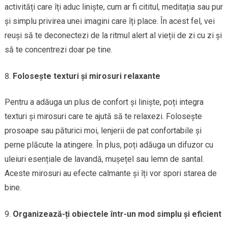
activități care îți aduc liniște, cum ar fi cititul, meditația sau pur
și simplu privirea unei imagini care îți place. În acest fel, vei
reuși să te deconectezi de la ritmul alert al vieții de zi cu zi și
să te concentrezi doar pe tine.
Folosește texturi și mirosuri relaxante
Pentru a adăuga un plus de confort și liniște, poți integra
texturi și mirosuri care te ajută să te relaxezi. Folosește
prosoape sau păturici moi, lenjerii de pat confortabile și
perne plăcute la atingere. În plus, poți adăuga un difuzor cu
uleiuri esențiale de lavandă, mușețel sau lemn de santal.
Aceste mirosuri au efecte calmante și îți vor spori starea de
bine.
Organizează-ți obiectele într-un mod simplu și eficient