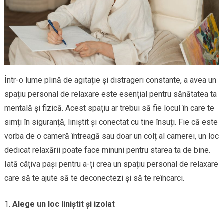
Într-o lume plină de agitație și distrageri constante, a avea un
spațiu personal de relaxare este esențial pentru sănătatea ta
mentală și fizică. Acest spațiu ar trebui să fie locul în care te
simți în siguranță, liniștit și conectat cu tine însuți. Fie că este
vorba de o cameră întreagă sau doar un colț al camerei, un loc
dedicat relaxării poate face minuni pentru starea ta de bine.
Iată câțiva pași pentru a-ți crea un spațiu personal de relaxare
care să te ajute să te deconectezi și să te reîncarci.
Alege un loc liniștit și izolat