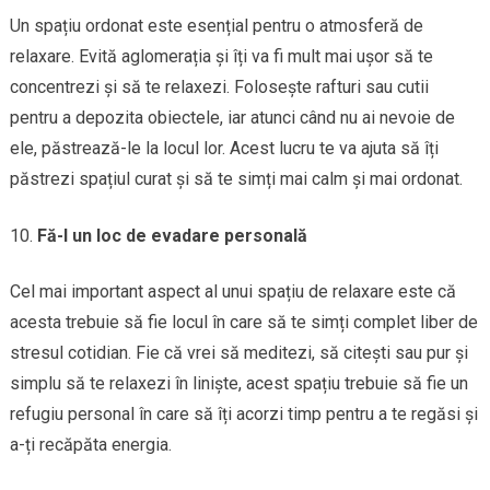
Un spațiu ordonat este esențial pentru o atmosferă de
relaxare. Evită aglomerația și îți va fi mult mai ușor să te
concentrezi și să te relaxezi. Folosește rafturi sau cutii
pentru a depozita obiectele, iar atunci când nu ai nevoie de
ele, păstrează-le la locul lor. Acest lucru te va ajuta să îți
păstrezi spațiul curat și să te simți mai calm și mai ordonat.
Fă-l un loc de evadare personală
Cel mai important aspect al unui spațiu de relaxare este că
acesta trebuie să fie locul în care să te simți complet liber de
stresul cotidian. Fie că vrei să meditezi, să citești sau pur și
simplu să te relaxezi în liniște, acest spațiu trebuie să fie un
refugiu personal în care să îți acorzi timp pentru a te regăsi și
a-ți recăpăta energia.