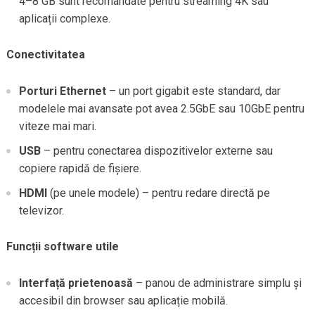
4–8 GB sunt recomandate pentru streaming 4K sau
aplicații complexe.
Conectivitatea
Porturi Ethernet
– un port gigabit este standard, dar
modelele mai avansate pot avea 2.5GbE sau 10GbE pentru
viteze mai mari.
USB
– pentru conectarea dispozitivelor externe sau
copiere rapidă de fișiere.
HDMI
(pe unele modele) – pentru redare directă pe
televizor.
Funcții software utile
Interfață prietenoasă
– panou de administrare simplu și
accesibil din browser sau aplicație mobilă.