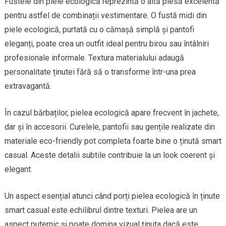
Fustele din piele ecologică reprezintă o altă piesă excelentă
pentru astfel de combinații vestimentare. O fustă midi din
piele ecologică, purtată cu o cămașă simplă și pantofi
eleganți, poate crea un outfit ideal pentru birou sau întâlniri
profesionale informale. Textura materialului adaugă
personalitate ținutei fără să o transforme într-una prea
extravagantă.
În cazul bărbaților, pielea ecologică apare frecvent în jachete,
dar și în accesorii. Curelele, pantofii sau gențile realizate din
materiale eco-friendly pot completa foarte bine o ținută smart
casual. Aceste detalii subtile contribuie la un look coerent și
elegant.
Un aspect esențial atunci când porți pielea ecologică în ținute
smart casual este echilibrul dintre texturi. Pielea are un
aspect puternic și poate domina vizual ținuta dacă este