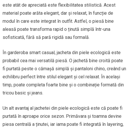
este atât de apreciată este flexibilitatea stilistică. Acest
material poate arăta elegant, dar și relaxat, în funcție de
modul în care este integrat în outfit. Astfel, o piesă bine
aleasă poate transforma rapid o ținută simplă într-una
sofisticată, fără să pară rigidă sau formală.
În garderoba smart casual, jacheta din piele ecologică este
probabil cea mai versatilă piesă. O jachetă bine croită poate
fi purtată peste o cămașă simplă și pantaloni chino, creând un
echilibru perfect între stilul elegant și cel relaxat. În același
timp, poate completa foarte bine și o combinație formată din
tricou basic și jeans.
Un alt avantaj al jachetei din piele ecologică este că poate fi
purtată în aproape orice sezon. Primăvara și toamna devine
piesa centrală a ținutei, iar iarna poate fi integrată în layering,