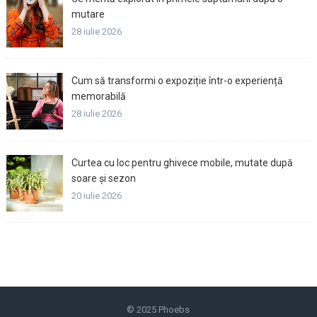
mutare
28 iulie 2026
Cum să transformi o expoziție într-o experiență
memorabilă
28 iulie 2026
Curtea cu loc pentru ghivece mobile, mutate după
soare și sezon
20 iulie 2026
© 2025
Phoebs