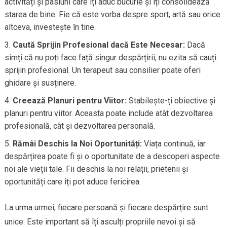
activități și pasiuni care îți aduc bucurie și îți consolidează
starea de bine. Fie că este vorba despre sport, artă sau orice
altceva, investește în tine.
Caută Sprijin Profesional dacă Este Necesar:
Dacă
simți că nu poți face față singur despărțirii, nu ezita să cauți
sprijin profesional. Un terapeut sau consilier poate oferi
ghidare și susținere.
Creează Planuri pentru Viitor:
Stabilește-ți obiective și
planuri pentru viitor. Aceasta poate include atât dezvoltarea
profesională, cât și dezvoltarea personală.
Rămâi Deschis la Noi Oportunități:
Viața continuă, iar
despărțirea poate fi și o oportunitate de a descoperi aspecte
noi ale vieții tale. Fii deschis la noi relații, prietenii și
oportunități care îți pot aduce fericirea.
La urma urmei, fiecare persoană și fiecare despărțire sunt
unice. Este important să îți asculți propriile nevoi și să