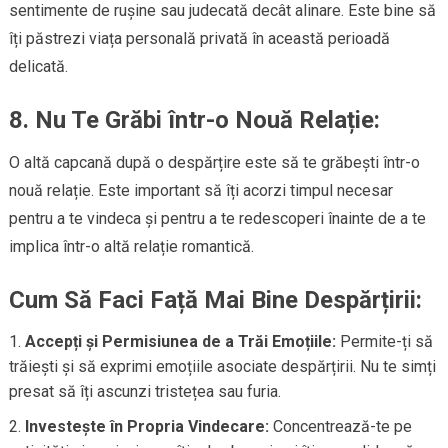
sentimente de rușine sau judecată decât alinare. Este bine să
îți păstrezi viața personală privată în această perioadă
delicată.
8.
Nu Te Grăbi într-o Nouă Relație:
O altă capcană după o despărțire este să te grăbești într-o
nouă relație. Este important să îți acorzi timpul necesar
pentru a te vindeca și pentru a te redescoperi înainte de a te
implica într-o altă relație romantică.
Cum Să Faci Față Mai Bine Despărțirii:
Accepți și Permisiunea de a Trăi Emoțiile:
Permite-ți să
trăiești și să exprimi emoțiile asociate despărțirii. Nu te simți
presat să îți ascunzi tristețea sau furia.
Investește în Propria Vindecare:
Concentrează-te pe