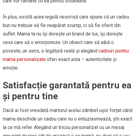
care vor rămâne cu ea pentru totdeauna.
În plus, există acea regulă nescrisă care spune că un cadou
bun nu trebuie să fie neapărat scump, ci să fie oferit din
suflet. Mama ta nu își dorește un brand de lux, își dorește
ceva care să o emoționeze. Un obiect care să aibă o
poveste, un sens, o legătură reală și alegând
cadouri pentru
mama personalizate
oferi exact asta – autenticitate și
emoție.
Satisfacție garantată pentru ea
și pentru tine
Dacă ai fost vreodată martorul acelui zâmbet ușor forțat când
mama deschide un cadou care nu o entuziasmează, știi exact
la ce mă refer. Alegând un tricou personalizat cu un mesaj
amuzant despre cât de grozavă e ca mamă, nu doar că o vei