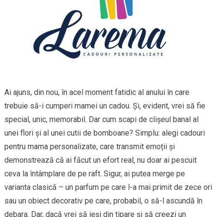
Ai ajuns, din nou, în acel moment fatidic al anului în care
trebuie să-i cumperi mamei un cadou. Și, evident, vrei să fie
special, unic, memorabil. Dar cum scapi de clișeul banal al
unei flori și al unei cutii de bomboane? Simplu: alegi cadouri
pentru mama personalizate, care transmit emoții și
demonstrează că ai făcut un efort real, nu doar ai pescuit
ceva la întâmplare de pe raft. Sigur, ai putea merge pe
varianta clasică – un parfum pe care l-a mai primit de zece ori
sau un obiect decorativ pe care, probabil, o să-l ascundă în
debara. Dar, dacă vrei să ieși din tipare și să creezi un