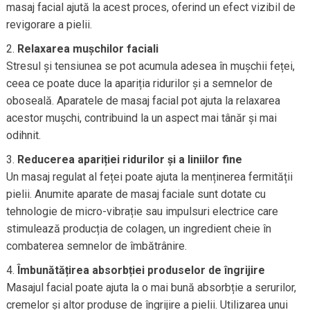
masaj facial ajută la acest proces, oferind un efect vizibil de
revigorare a pielii.
Relaxarea mușchilor faciali
Stresul și tensiunea se pot acumula adesea în mușchii feței,
ceea ce poate duce la apariția ridurilor și a semnelor de
oboseală. Aparatele de masaj facial pot ajuta la relaxarea
acestor mușchi, contribuind la un aspect mai tânăr și mai
odihnit.
Reducerea apariției ridurilor și a liniilor fine
Un masaj regulat al feței poate ajuta la menținerea fermității
pielii. Anumite aparate de masaj faciale sunt dotate cu
tehnologie de micro-vibrație sau impulsuri electrice care
stimulează producția de colagen, un ingredient cheie în
combaterea semnelor de îmbătrânire.
Îmbunătățirea absorbției produselor de îngrijire
Masajul facial poate ajuta la o mai bună absorbție a serurilor,
cremelor și altor produse de îngrijire a pielii. Utilizarea unui