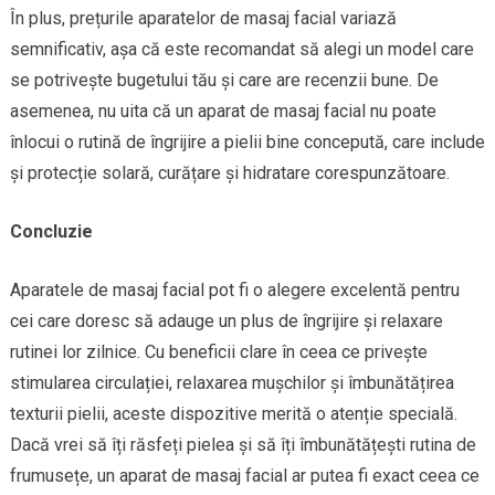
În plus, prețurile aparatelor de masaj facial variază
semnificativ, așa că este recomandat să alegi un model care
se potrivește bugetului tău și care are recenzii bune. De
asemenea, nu uita că un aparat de masaj facial nu poate
înlocui o rutină de îngrijire a pielii bine concepută, care include
și protecție solară, curățare și hidratare corespunzătoare.
Concluzie
Aparatele de masaj facial pot fi o alegere excelentă pentru
cei care doresc să adauge un plus de îngrijire și relaxare
rutinei lor zilnice. Cu beneficii clare în ceea ce privește
stimularea circulației, relaxarea mușchilor și îmbunătățirea
texturii pielii, aceste dispozitive merită o atenție specială.
Dacă vrei să îți răsfeți pielea și să îți îmbunătățești rutina de
frumusețe, un aparat de masaj facial ar putea fi exact ceea ce