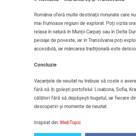
România oferă multe destinații minunate care nu
mai frumoase regiuni de explorat. Poți vizita or
relaxa în natură în Munții Carpați sau în Delta Dun
peisaje de poveste, iar în Transilvania poți expl
accesibilă, iar mâncarea tradițională este delicio
Concluzie
Vacanțele de neuitat nu trebuie să coste o avere
fără să îți golești portofelul. Lisabona, Sofia, K
călători fără să depășești bugetul, iar fiecare di
descoperiri și momente de neuitat.
Inspirat din:
WebTopic