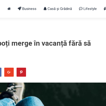
Business
Casă și Grădină
Lifestyle
oți merge în vacanță fără să