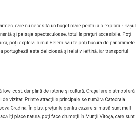
armec, care nu necesită un buget mare pentru a o explora. Orașul
nantă și peisaje spectaculoase, totul la prețuri accesibile. Poți
Baixa, poți explora Turnul Belem sau te poți bucura de panoramele
portugheză este delicioasă și relativ ieftină, iar transportul
 low-cost, dar plină de istorie și cultură. Orașul are o atmosferă
i de vizitat. Printre atracțiile principale se numără Catedrala
ova Gradina. În plus, prețurile pentru cazare și masă sunt mult
că îți place natura, poți face drumeții în Munții Vitoșa, care sunt