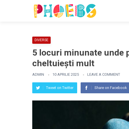
DIVERSE
5 locuri minunate unde p
cheltuiești mult
ADMIN
10 APRILIE 2025
LEAVE A COMMENT
Tweet on Twitter
Share on Facebook