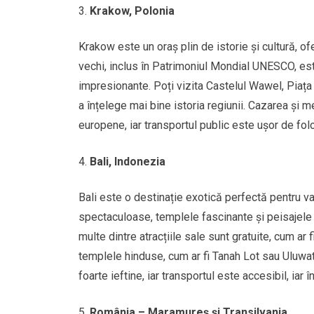
Krakow, Polonia
Krakow este un oraș plin de istorie și cultură, of
vechi, inclus în Patrimoniul Mondial UNESCO, este
impresionante. Poți vizita Castelul Wawel, Piața
a înțelege mai bine istoria regiunii. Cazarea și m
europene, iar transportul public este ușor de folo
Bali, Indonezia
Bali este o destinație exotică perfectă pentru v
spectaculoase, templele fascinante și peisajele d
multe dintre atracțiile sale sunt gratuite, cum a
templele hinduse, cum ar fi Tanah Lot sau Uluwatu
foarte ieftine, iar transportul este accesibil, iar 
România – Maramureș și Transilvania