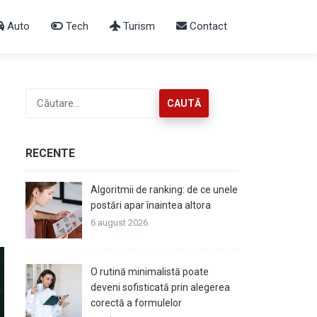
Auto
Tech
Turism
Contact
Caută
după:
RECENTE
Algoritmii de ranking: de ce unele
postări apar înaintea altora
6 august 2026
O rutină minimalistă poate
deveni sofisticată prin alegerea
corectă a formulelor