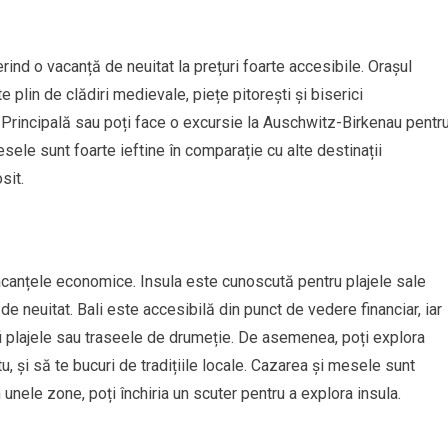
erind o vacanță de neuitat la prețuri foarte accesibile. Orașul
 plin de clădiri medievale, piețe pitorești și biserici
 Principală sau poți face o excursie la Auschwitz-Birkenau pentr
esele sunt foarte ieftine în comparație cu alte destinații
sit.
acanțele economice. Insula este cunoscută pentru plajele sale
e neuitat. Bali este accesibilă din punct de vedere financiar, iar
r fi plajele sau traseele de drumeție. De asemenea, poți explora
, și să te bucuri de tradițiile locale. Cazarea și mesele sunt
în unele zone, poți închiria un scuter pentru a explora insula.