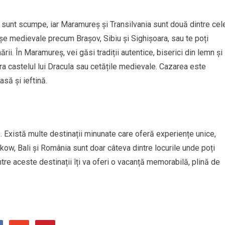
 sunt scumpe, iar Maramureș și Transilvania sunt două dintre cel
așe medievale precum Brașov, Sibiu și Sighișoara, sau te poți
ării. În Maramureș, vei găsi tradiții autentice, biserici din lemn și
ora castelul lui Dracula sau cetățile medievale. Cazarea este
asă și ieftină.
. Există multe destinații minunate care oferă experiențe unice,
rakow, Bali și România sunt doar câteva dintre locurile unde poți
ntre aceste destinații îți va oferi o vacanță memorabilă, plină de