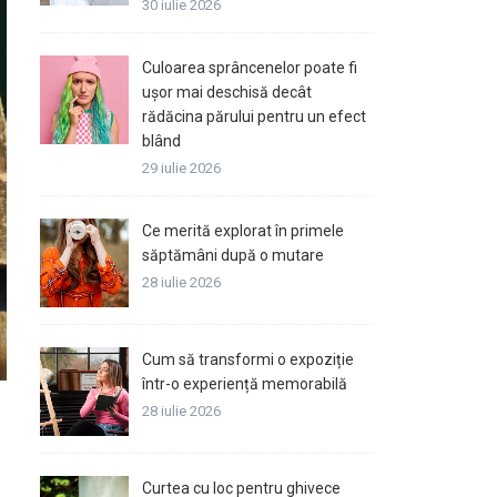
30 iulie 2026
Culoarea sprâncenelor poate fi
ușor mai deschisă decât
rădăcina părului pentru un efect
blând
29 iulie 2026
Ce merită explorat în primele
săptămâni după o mutare
28 iulie 2026
Cum să transformi o expoziție
într-o experiență memorabilă
28 iulie 2026
Curtea cu loc pentru ghivece