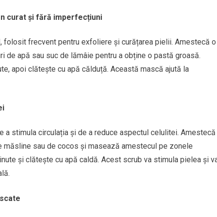
 curat și fără imperfecțiuni
, folosit frecvent pentru exfoliere și curățarea pielii. Amestecă o
uri de apă sau suc de lămâie pentru a obține o pastă groasă.
te, apoi clătește cu apă călduță. Această mască ajută la
ei
a stimula circulația și de a reduce aspectul celulitei. Amestecă
i de măsline sau de cocos și masează amestecul pe zonele
nute și clătește cu apă caldă. Acest scrub va stimula pielea și v
lă.
uscate