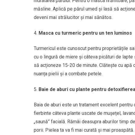
hidratarea părului. Pentru o masca hrănitoare, p
măsline. Aplică pe părul umed și lasă să acțion
deveni mai strălucitor și mai sănătos.
Masca cu turmeric pentru un ten luminos
Turmericul este cunoscut pentru proprietățile sal
cu o lingură de miere și câteva picături de lapte
să acționeze 15-20 de minute. Clătește cu apă 
nuanța pielii și a combate petele.
Baie de aburi cu plante pentru detoxifierea 
Baia de aburi este un tratament excelent pentru cu
fierbinte câteva plante uscate de mușețel, lavan
„saună” facială. Rămâi deasupra aburilor timp de
porii. Pielea ta va fi mai curată și mai proaspătă.