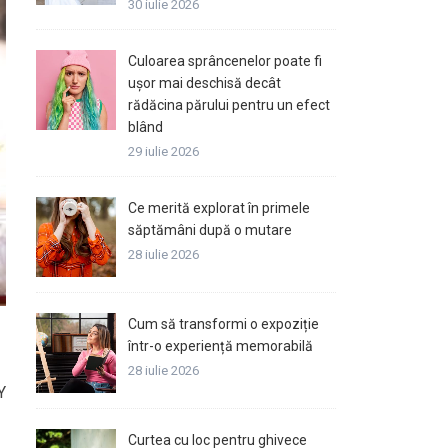
30 iulie 2026
Culoarea sprâncenelor poate fi
ușor mai deschisă decât
rădăcina părului pentru un efect
blând
29 iulie 2026
Ce merită explorat în primele
săptămâni după o mutare
28 iulie 2026
Cum să transformi o expoziție
într-o experiență memorabilă
28 iulie 2026
Y
Curtea cu loc pentru ghivece