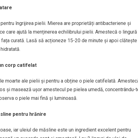
ratare
entru îngrijirea pielii. Mierea are proprietăți antibacteriene și
ice care ajută la menținerea echilibrului pielii. Amestecă o lingură
pe fața curată. Lasă să acționeze 15-20 de minute și apoi clătește
hidratată.
un corp catifelat
le moarte ale pielii și pentru a obține o piele catifelată. Amestec
 cocos și masează ușor amestecul pe pielea umedă, concentrându-t
bserva o piele mai fină și luminoasă.
sline pentru hrănire
ase, iar uleiul de măsline este un ingredient excelent pentru