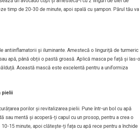
asează un avocado copt și amestecă-l cu 2 linguri de ulei de
eze timp de 20-30 de minute, apoi spală cu șampon. Părul tău va
e antiinflamatorii și iluminante. Amestecă o linguriță de turmeric
 sau apă, până obții o pastă groasă. Aplică masca pe față și las-
călduță. Această mască este excelentă pentru a uniformiza
pielii
rățarea porilor și revitalizarea pielii. Pune într-un bol cu apă
dă sau mentă și acoperă-ți capul cu un prosop, pentru a crea o
 10-15 minute, apoi clătește-ți fața cu apă rece pentru a închide