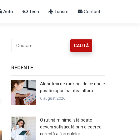
Auto
Tech
Turism
Contact
Caută
după:
RECENTE
Algoritmii de ranking: de ce unele
postări apar înaintea altora
6 august 2026
O rutină minimalistă poate
deveni sofisticată prin alegerea
corectă a formulelor