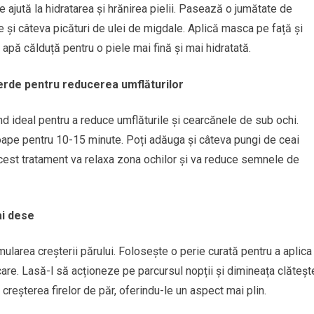
 ajută la hidratarea și hrănirea pielii. Pasează o jumătate de
și câteva picături de ulei de migdale. Aplică masca pe față și
apă călduță pentru o piele mai fină și mai hidratată.
erde pentru reducerea umflăturilor
ind ideal pentru a reduce umflăturile și cearcănele de sub ochi.
leoape pentru 10-15 minute. Poți adăuga și câteva pungi de ceai
 Acest tratament va relaxa zona ochilor și va reduce semnele de
ai dese
mularea creșterii părului. Folosește o perie curată pentru a aplica
care. Lasă-l să acționeze pe parcursul nopții și dimineața clăteșt
 creșterea firelor de păr, oferindu-le un aspect mai plin.