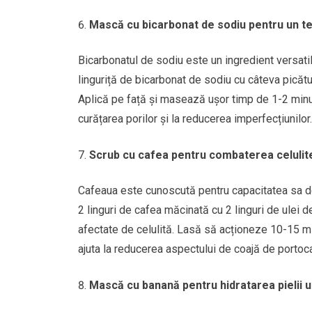
Mască cu bicarbonat de sodiu pentru un ten
Bicarbonatul de sodiu este un ingredient versatil
linguriță de bicarbonat de sodiu cu câteva picăt
Aplică pe față și masează ușor timp de 1-2 minu
curățarea porilor și la reducerea imperfecțiunilor.
Scrub cu cafea pentru combaterea celulit
Cafeaua este cunoscută pentru capacitatea sa de 
2 linguri de cafea măcinată cu 2 linguri de ule
afectate de celulită. Lasă să acționeze 10-15 mi
ajuta la reducerea aspectului de coajă de portoca
Mască cu banană pentru hidratarea pielii 