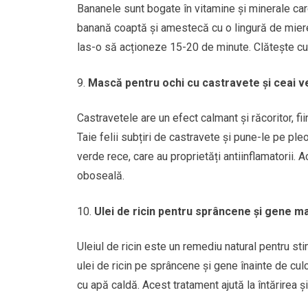
Bananele sunt bogate în vitamine și minerale care
banană coaptă și amestecă cu o lingură de miere 
las-o să acționeze 15-20 de minute. Clătește cu 
Mască pentru ochi cu castravete și ceai v
Castravetele are un efect calmant și răcoritor, fi
Taie felii subțiri de castravete și pune-le pe p
verde rece, care au proprietăți antiinflamatorii.
oboseală.
Ulei de ricin pentru sprâncene și gene m
Uleiul de ricin este un remediu natural pentru sti
ulei de ricin pe sprâncene și gene înainte de cul
cu apă caldă. Acest tratament ajută la întărirea și