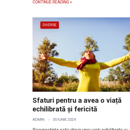
CONTINUE READING »
DIVERSE
Sfaturi pentru a avea o viață
echilibrată și fericită
ADMIN
30 IUNIE 2024
Recunoștința este cheia unei vieți echilibrate și