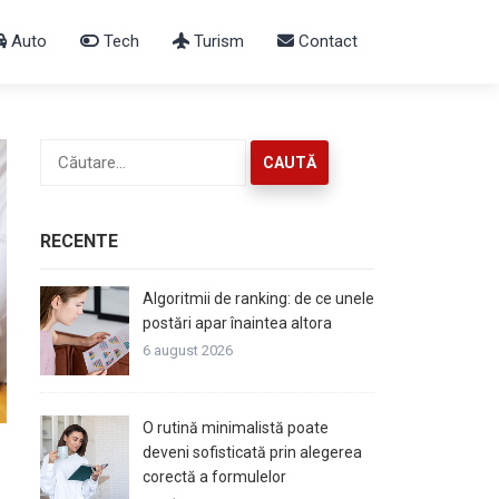
Auto
Tech
Turism
Contact
Caută
după:
RECENTE
Algoritmii de ranking: de ce unele
postări apar înaintea altora
6 august 2026
O rutină minimalistă poate
deveni sofisticată prin alegerea
corectă a formulelor