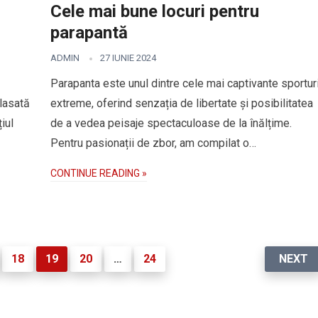
Cele mai bune locuri pentru
parapantă
ADMIN
27 IUNIE 2024
Parapanta este unul dintre cele mai captivante sportur
lasată
extreme, oferind senzația de libertate și posibilitatea
țiul
de a vedea peisaje spectaculoase de la înălțime.
Pentru pasionații de zbor, am compilat o…
CONTINUE READING »
18
19
20
…
24
NEXT