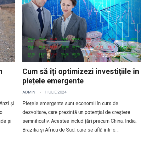
n
Cum să îți optimizezi investițiile în
piețele emergente
ADMIN
1 IULIE 2024
Anzi și
Piețele emergente sunt economii în curs de
 o
dezvoltare, care prezintă un potențial de creștere
ide și
semnificativ. Acestea includ țări precum China, India,
Brazilia și Africa de Sud, care se află într-o…