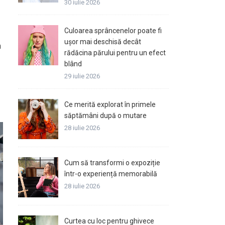
30 iulie 2026
Culoarea sprâncenelor poate fi
ușor mai deschisă decât
n
rădăcina părului pentru un efect
blând
29 iulie 2026
Ce merită explorat în primele
săptămâni după o mutare
28 iulie 2026
Cum să transformi o expoziție
într-o experiență memorabilă
28 iulie 2026
Curtea cu loc pentru ghivece