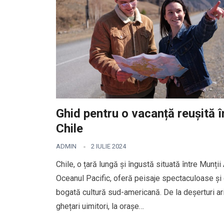
Ghid pentru o vacanță reușită î
Chile
ADMIN
2 IULIE 2024
Chile, o țară lungă și îngustă situată între Munții 
Oceanul Pacific, oferă peisaje spectaculoase și
bogată cultură sud-americană. De la deșerturi ar
ghețari uimitori, la orașe…