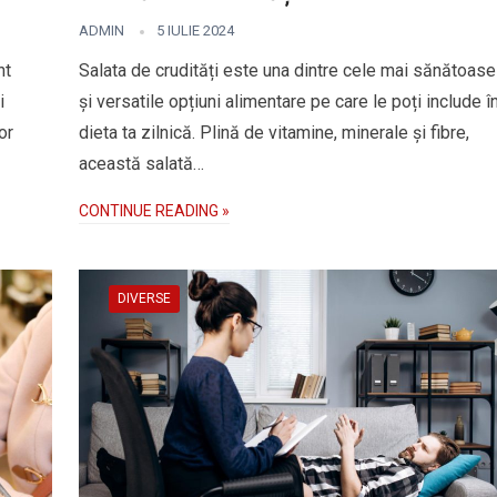
ADMIN
5 IULIE 2024
nt
Salata de crudități este una dintre cele mai sănătoase
i
și versatile opțiuni alimentare pe care le poți include î
or
dieta ta zilnică. Plină de vitamine, minerale și fibre,
această salată…
CONTINUE READING »
DIVERSE