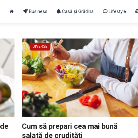
Business
Casă și Grădină
Lifestyle
DIVERSE
 de
Cum să prepari cea mai bună
salată de crudități