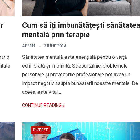
r
Cum să îți îmbunătățești sănătate
mentală prin terapie
ADMIN
3 IULIE 2024
oar o
Sănătatea mentală este esențială pentru o viață
litate
echilibrată și împlinită. Stresul zilnic, problemele
personale și provocările profesionale pot avea un
impact negativ asupra bunăstării noastre mentale. De
aceea, este vital…
CONTINUE READING »
DIVERSE