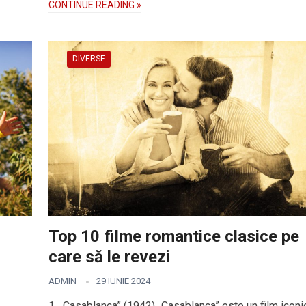
CONTINUE READING »
DIVERSE
Top 10 filme romantice clasice pe
care să le revezi
ADMIN
29 IUNIE 2024
1. „Casablanca” (1942) „Casablanca” este un film iconi